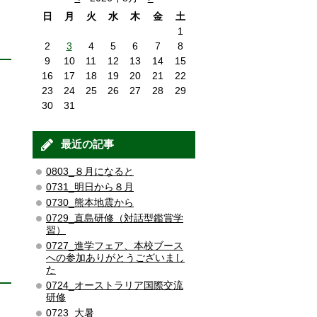
日
月
火
水
木
金
土
1
2
3
4
5
6
7
8
9
10
11
12
13
14
15
16
17
18
19
20
21
22
23
24
25
26
27
28
29
30
31
最近の記事
0803_８月になると
0731_明日から８月
0730_熊本地震から
0729_直島研修（対話型鑑賞学
習）
0727_進学フェア、本校ブース
への参加ありがとうございまし
た
0724_オーストラリア国際交流
研修
0723_大暑