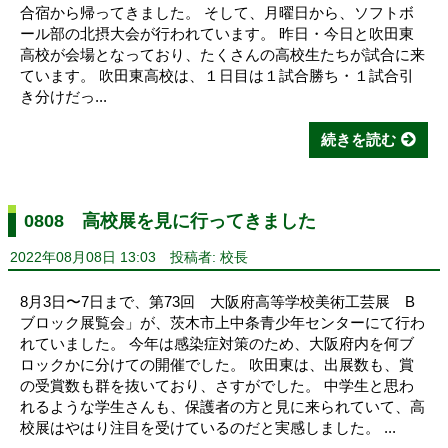
合宿から帰ってきました。 そして、月曜日から、ソフトボ
ール部の北摂大会が行われています。 昨日・今日と吹田東
高校が会場となっており、たくさんの高校生たちが試合に来
ています。 吹田東高校は、１日目は１試合勝ち・１試合引
き分けだっ...
続きを読む
0808 高校展を見に行ってきました
2022年08月08日 13:03
投稿者: 校長
8月3日〜7日まで、第73回 大阪府高等学校美術工芸展 B
ブロック展覧会」が、茨木市上中条青少年センターにて行わ
れていました。 今年は感染症対策のため、大阪府内を何ブ
ロックかに分けての開催でした。 吹田東は、出展数も、賞
の受賞数も群を抜いており、さすがでした。 中学生と思わ
れるような学生さんも、保護者の方と見に来られていて、高
校展はやはり注目を受けているのだと実感しました。 ...