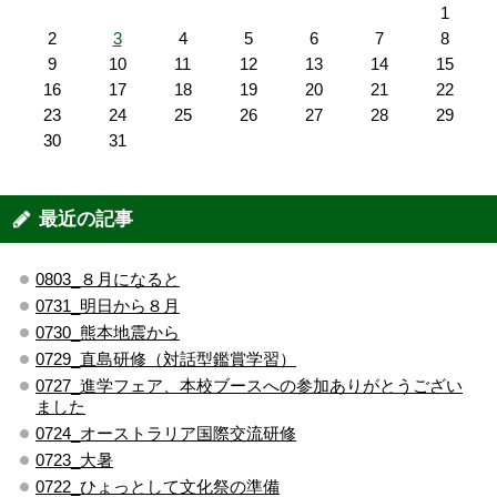
1
2
3
4
5
6
7
8
9
10
11
12
13
14
15
16
17
18
19
20
21
22
23
24
25
26
27
28
29
30
31
最近の記事
0803_８月になると
0731_明日から８月
0730_熊本地震から
0729_直島研修（対話型鑑賞学習）
0727_進学フェア、本校ブースへの参加ありがとうござい
ました
0724_オーストラリア国際交流研修
0723_大暑
0722_ひょっとして文化祭の準備