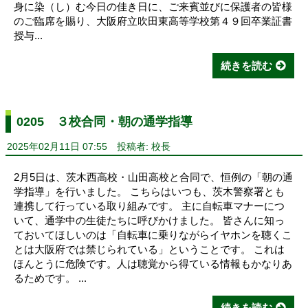
身に染（し）む今日の佳き日に、ご来賓並びに保護者の皆様
のご臨席を賜り、大阪府立吹田東高等学校第４９回卒業証書
授与...
続きを読む
0205 ３校合同・朝の通学指導
2025年02月11日 07:55
投稿者: 校長
2月5日は、茨木西高校・山田高校と合同で、恒例の「朝の通
学指導」を行いました。 こちらはいつも、茨木警察署とも
連携して行っている取り組みです。 主に自転車マナーにつ
いて、通学中の生徒たちに呼びかけました。 皆さんに知っ
ておいてほしいのは「自転車に乗りながらイヤホンを聴くこ
とは大阪府では禁じられている」ということです。 これは
ほんとうに危険です。人は聴覚から得ている情報もかなりあ
るためです。 ...
続きを読む