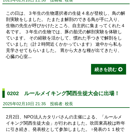
2025年02月10日 21:38
投稿者: 校長
この日は、３年生の生物選択者の生徒４名が登校し、鳥の解
剖実験をしました。 たまたま解剖のできる鳥が手に入り、
生物の先生が呼びかけたところ、自主的に集まってくれた４
名です。 ３年生の生物では、豚の胎児の解剖実験を体験し
ています。 その経験を活かして、慣れた手つきで解剖をし
ていました（計２時間近くかかっています） 途中から私も
見学させてもらいました。 胃から大きな種が出てきたり、
心臓の心室...
続きを読む
0202 ルールメイキング関西生徒大会に出場！
2025年02月10日 21:35
投稿者: 校長
2月2日、NPO法人カタリバさんの主催による、「ルールメ
イキング関西生徒大会」が行われました。吹田東高校は昨年
に引き続き、発表校として参加しました。 ↑発表の１１校で