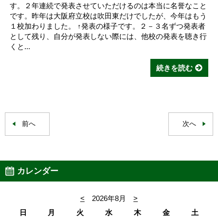
す。２年連続で発表させていただけるのは本当に名誉なこと
です。昨年は大阪府立校は吹田東だけでしたが、今年はもう
１校加わりました。 ↑発表の様子です。２－３名ずつ発表者
として残り、自分が発表しない際には、他校の発表を聴き行
くと...
続きを読む
前へ
次へ
カレンダー
<
2026年8月
>
日
月
火
水
木
金
土