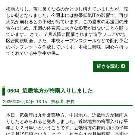
梅雨入りし、蒸し暑くなるのかと少し構えていましたが、涼
しい朝となりました。今週末には熱帯低気圧の影響で、再び
天気が崩れるとの予報が出ています。この週末の応援団の練
習をはじめ、来週の体育祭に大きな影響が出ないことを願っ
ています。 さて、７月以降に開催されます進学フェアや地
区合同説明会、また、本校オープンスクールなどで配付予定
のパンフレットを作成しています。本校に興味、関心を持っ
てくれている中学生や保...
続きを読む
0604_近畿地方が梅雨入りしました
2026年06月04日 16:15
投稿者: 校長
本日、気象庁は九州北部地方、中国地方、近畿地方が梅雨入
りしたとみられると発表しました。近畿地方の梅雨入りは平
年より２日早いということです。近畿地方の梅雨明けの平年
は７月19日頃ということで、これから１か月半程度、長雨の