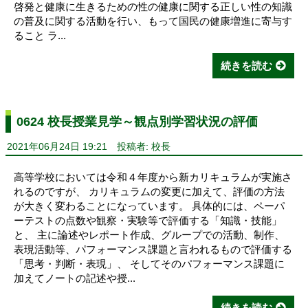
啓発と健康に生きるための性の健康に関する正しい性の知識
の普及に関する活動を行い、もって国民の健康増進に寄与す
ること ラ...
続きを読む
0624 校長授業見学～観点別学習状況の評価
2021年06月24日 19:21
投稿者: 校長
高等学校においては令和４年度から新カリキュラムが実施さ
れるのですが、 カリキュラムの変更に加えて、評価の方法
が大きく変わることになっています。 具体的には、ペーパ
ーテストの点数や観察・実験等で評価する「知識・技能」
と、 主に論述やレポート作成、グループでの活動、制作、
表現活動等、パフォーマンス課題と言われるもので評価する
「思考・判断・表現」、 そしてそのパフォーマンス課題に
加えてノートの記述や授...
続きを読む