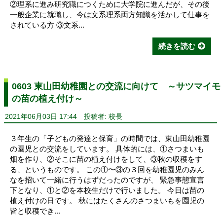
②理系に進み研究職につくために大学院に進んだが、その後
一般企業に就職し、今は文系理系両方知識を活かして仕事を
されている方 ③文系...
続きを読む
0603 東山田幼稚園との交流に向けて ～サツマイモ
の苗の植え付け～
2021年06月03日 17:44
投稿者: 校長
３年生の「子どもの発達と保育」の時間では、東山田幼稚園
の園児との交流をしています。 具体的には、①さつまいも
畑を作り、②そこに苗の植え付けをして、③秋の収穫をす
る、というものです。 この①〜③の３回を幼稚園児のみん
なを招いて一緒に行うはずだったのですが、 緊急事態宣言
下となり、①と②を本校生だけで行いました。 今日は苗の
植え付けの日です。 秋にはたくさんのさつまいもを園児の
皆と収穫でき...