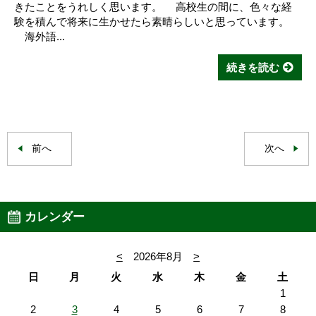
きたことをうれしく思います。 高校生の間に、色々な経
験を積んで将来に生かせたら素晴らしいと思っています。
海外語...
続きを読む
前へ
次へ
カレンダー
<
2026年8月
>
日
月
火
水
木
金
土
1
2
3
4
5
6
7
8