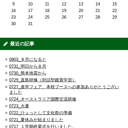
9
10
11
12
13
14
15
16
17
18
19
20
21
22
23
24
25
26
27
28
29
30
31
最近の記事
0803_８月になると
0731_明日から８月
0730_熊本地震から
0729_直島研修（対話型鑑賞学習）
0727_進学フェア、本校ブースへの参加ありがとうござい
ました
0724_オーストラリア国際交流研修
0723_大暑
0722_ひょっとして文化祭の準備
0721_夏休みが始まりました
0717_１学期終業式を行いました。