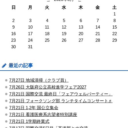
日
月
火
水
木
金
土
1
2
3
4
5
6
7
8
9
10
11
12
13
14
15
16
17
18
19
20
21
22
23
24
25
26
27
28
29
30
31
最近の記事
7月27日 地域清掃（クラブ員）
7月26日 大阪府公立高校進学フェア2027
7月21日 国際交流 最終日「フェアウェルパーティー」
7月21日 フォークソング部 ランチタイムコンサート♬
7月21日 1,2年 国公立集会
7月21日 看護医療系志望者特別講座
7月21日 1学期終業式