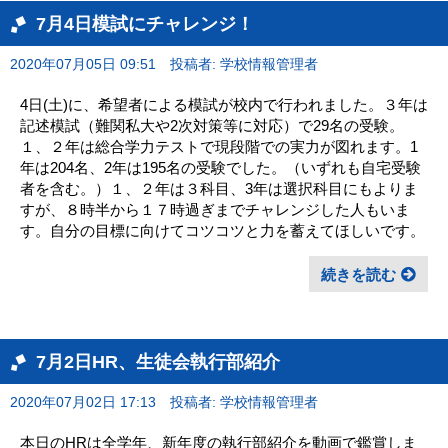
7月4日模試にチャレンジ！
2020年07月05日 09:51
投稿者: 学校情報管理者
4日(土)に、希望者による模試が校内で行われました。３年は
記述模試（難関私大や2次対策等に対応）で29名の受験。
１、２年は総合学力テストで現段階での実力が図れます。1
年は204名、2年は195名の受験でした。（いずれも自宅受験
者を含む。）１、２年は３科目、3年は選択科目にもよりま
すが、８時半から１７時過ぎまでチャレンジした人もいま
す。自分の目標に向けてコツコツと力を蓄えてほしいです。
続きを読む
7月2日HR、生徒会執行部紹介
2020年07月02日 17:13
投稿者: 学校情報管理者
本日のHRは全学年、新年度の執行部紹介を動画で鑑賞しま