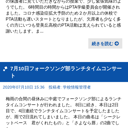
の保護者に見ていただきながらの授業で、少し緊張気味のよ
うでした。 6時間目の時間からはPTA学級委員会が開催され
ました。コロナ感染症拡大予防のため２か月以上の休校で
PTA活動も遅いスタートとなりましたが、欠席者も少なく多
くの方にいつも登美丘高校のPTA活動は支えられていると感
謝いたします。ま...
続きを読む
7月10日フォークソング部ランチタイムコンサー
ト
2020年07月10日 15:36
投稿者: 学校情報管理者
梅雨の合間の昼休みに中庭でフォークソング部によるランチ
タイムコンサートが行われました。 8日に続き、本日は2日
目で、4日連続でランチタイムコンサートを予定したました
が、雨で2日流れてしまいました。 本日の曲名は「シークレ
ットベース 君がくれたもの」と「さよなら唇」の2曲でし