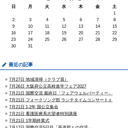
日
月
火
水
木
金
土
1
2
3
4
5
6
7
8
9
10
11
12
13
14
15
16
17
18
19
20
21
22
23
24
25
26
27
28
29
30
31
最近の記事
7月27日 地域清掃（クラブ員）
7月26日 大阪府公立高校進学フェア2027
7月21日 国際交流 最終日「フェアウェルパーティー」
7月21日 フォークソング部 ランチタイムコンサート♬
7月21日 1,2年 国公立集会
7月21日 看護医療系志望者特別講座
7月21日 1学期終業式
7月17日 国際交流5日目「茶道部との交流」