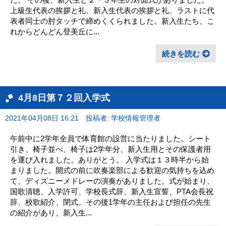
上級生代表の挨拶と礼、新入生代表の挨拶と礼、ラストに代
表者同士の肘タッチで締めくくられました。新入生たち、こ
れからどんどん登美丘に...
続きを読む
4月8日第７２回入学式
2021年04月08日 16:21
投稿者: 学校情報管理者
午前中に2学年全員で体育館の設営に当たりました。シート
引き、椅子並べ、椅子は2学年分、新入生用とその保護者用
を運び入れました。ありがとう。 入学式は１３時半から始
まりました。開式の前に吹奏楽部による歓迎の気持ちを込め
て、ディズニーメドレーの演奏がありました。式が始まり、
国歌清聴、入学許可、学校長式辞、新入生宣誓、PTA会長祝
辞、校歌紹介、閉式。その後1学年の主任および担任の先生
の紹介があり、新入生...