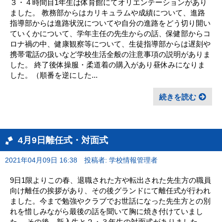
３・４時間目1年生は体育館にてオリエンテーションがあり
ました。 教務部からはカリキュラムや成績について、進路
指導部からは進路状況についてや自分の進路をどう切り開い
ていくかについて、学年主任の先生からの話、保健部からコ
ロナ禍の中、健康観察等について、生徒指導部からは遅刻や
携帯電話の扱いなど学校生活全般の注意事項の説明がありま
した。 終了後体操服・柔道着の購入があり昼休みになりま
した。（順番を逆にした...
続きを読む
4月9日離任式・対面式
2021年04月09日 16:38
投稿者: 学校情報管理者
9日1限よりこの春、退職された方や転出された先生方の職員
向け離任の挨拶があり、その後グランドにて離任式が行われ
ました。今まで勉強やクラブでお世話になった先生方との別
れを惜しみながら最後の話を聞いて胸に焼き付けていまし
た。 その後、新入生と２・３年生の対面式がありました。