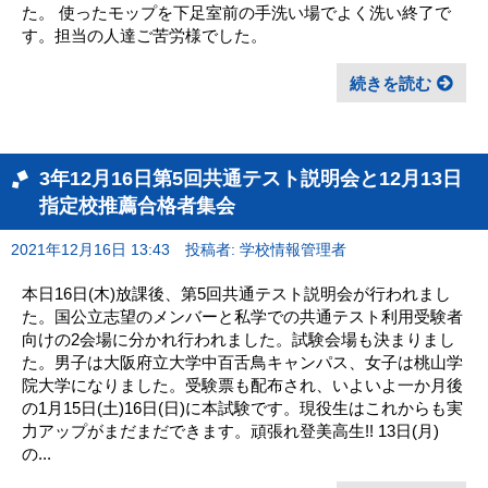
た。 使ったモップを下足室前の手洗い場でよく洗い終了で
す。担当の人達ご苦労様でした。
続きを読む
3年12月16日第5回共通テスト説明会と12月13日
指定校推薦合格者集会
2021年12月16日 13:43
投稿者: 学校情報管理者
本日16日(木)放課後、第5回共通テスト説明会が行われまし
た。国公立志望のメンバーと私学での共通テスト利用受験者
向けの2会場に分かれ行われました。試験会場も決まりまし
た。男子は大阪府立大学中百舌鳥キャンパス、女子は桃山学
院大学になりました。受験票も配布され、いよいよ一か月後
の1月15日(土)16日(日)に本試験です。現役生はこれからも実
力アップがまだまだできます。頑張れ登美高生!! 13日(月)
の...