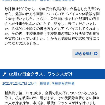
放課後1時30分から、今年度公務員試験に合格をした先輩2名
から、勉強の仕方や面接についてのアドバイスや体験談を聞
く会を行いました。さらに、公務員に進まれた66期生の石川
さんが仕事が休みとのことで、話をしに来てくださいまし
た。具体的に小論文の書き方などもアドバイスしてくれまし
た。その後、本校事務長（学校勤務の前に区役所等で面接官
を実際に行っていました。）からも受験日程や試験内容につ
いてなどの説明もあ...
続きを読む
12月17日全クラス、ワックスがけ
2021年12月17日 13:44
投稿者: 学校情報管理者
授業終了後。HRに続き、全員で机の下についているごみを
取り、机を教室の外に運びます。その後掃除当番などの担当
の人が掃き掃除、水拭き、最後にワックスがけを行いまし