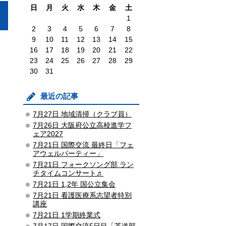
日
月
火
水
木
金
土
1
2
3
4
5
6
7
8
9
10
11
12
13
14
15
16
17
18
19
20
21
22
23
24
25
26
27
28
29
30
31
最近の記事
7月27日 地域清掃（クラブ員）
7月26日 大阪府公立高校進学フ
ェア2027
7月21日 国際交流 最終日「フェ
アウェルパーティー」
7月21日 フォークソング部 ラン
チタイムコンサート♬
7月21日 1,2年 国公立集会
7月21日 看護医療系志望者特別
講座
7月21日 1学期終業式