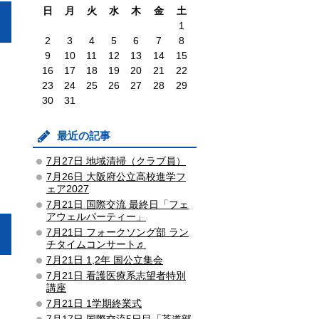
日
月
火
水
木
金
土
1
2
3
4
5
6
7
8
9
10
11
12
13
14
15
16
17
18
19
20
21
22
23
24
25
26
27
28
29
30
31
最近の記事
7月27日 地域清掃（クラブ員）
7月26日 大阪府公立高校進学フ
ェア2027
7月21日 国際交流 最終日「フェ
アウェルパーティー」
7月21日 フォークソング部 ラン
チタイムコンサート♬
7月21日 1,2年 国公立集会
7月21日 看護医療系志望者特別
講座
7月21日 1学期終業式