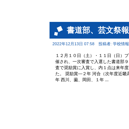
書道部、芸文祭
2022年12月13日 07:58
投稿者: 学校情
１２月１０日（土）・１１日（日）プ
催され、一次審査で入選した書道部９
査で奨励賞に入賞し、内１点は来年度
た。 奨励賞―２年 河合（次年度近畿
年 西川、薗、岡田、１年 ...