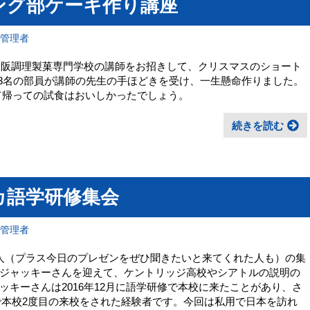
キング部ケーキ作り講座
報管理者
り大阪調理製菓専門学校の講師をお招きして、クリスマスのショート
33名の部員が講師の先生の手ほどきを受け、一生懸命作りました。
て帰っての試食はおいしかったでしょう。
続きを読む
リカ語学研修集会
報管理者
人（プラス今日のプレゼンをぜひ聞きたいと来てくれた人も）の集
ジャッキーさんを迎えて、ケントリッジ高校やシアトルの説明の
キーさんは2016年12月に語学研修で本校に来たことがあり、さ
いで本校2度目の来校をされた経験者です。今回は私用で日本を訪れ