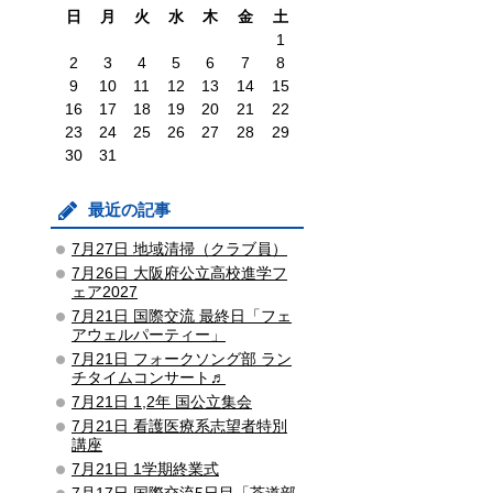
日
月
火
水
木
金
土
1
2
3
4
5
6
7
8
9
10
11
12
13
14
15
16
17
18
19
20
21
22
23
24
25
26
27
28
29
30
31
最近の記事
7月27日 地域清掃（クラブ員）
7月26日 大阪府公立高校進学フ
ェア2027
7月21日 国際交流 最終日「フェ
アウェルパーティー」
7月21日 フォークソング部 ラン
チタイムコンサート♬
7月21日 1,2年 国公立集会
7月21日 看護医療系志望者特別
講座
7月21日 1学期終業式