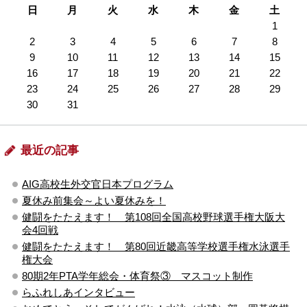
日
月
火
水
木
金
土
1
2
3
4
5
6
7
8
9
10
11
12
13
14
15
16
17
18
19
20
21
22
23
24
25
26
27
28
29
30
31
最近の記事
AIG高校生外交官日本プログラム
夏休み前集会～よい夏休みを！
健闘をたたえます！ 第108回全国高校野球選手権大阪大
会4回戦
健闘をたたえます！ 第80回近畿高等学校選手権水泳選手
権大会
80期2年PTA学年総会・体育祭③ マスコット制作
らふれしあインタビュー