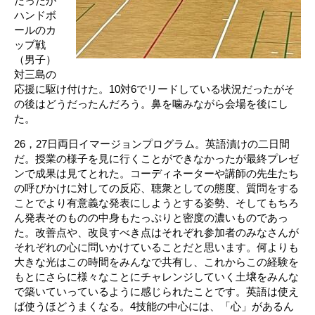
だったが
ハンドボ
ールのカ
ップ戦
（男子）
対三島の
応援に駆け付けた。10対6でリードしている状況だったがそ
の後はどうだったんだろう。鼻を噛みながら会場を後にし
た。
26，27日両日イマージョンプログラム。英語漬けの二日間
だ。授業の様子を見に行くことができなかったが最終プレゼ
ンで成果は見てとれた。コーディネーターや講師の先生たち
の呼びかけに対しての反応、聴衆としての態度、質問をする
ことでより有意義な発表にしようとする姿勢、そしてもちろ
ん発表そのものの中身もたっぷりと密度の濃いものであっ
た。改善点や、改良すべき点はそれぞれ参加者のみなさんが
それぞれの心に問いかけていることだと思います。何よりも
大きな光はこの時間をみんなで共有し、これからこの経験を
もとにさらに様々なことにチャレンジしていく土壌をみんな
で築いていっているように感じられたことです。英語は使え
ば使うほどうまくなる。4技能の中心には、「心」があるん