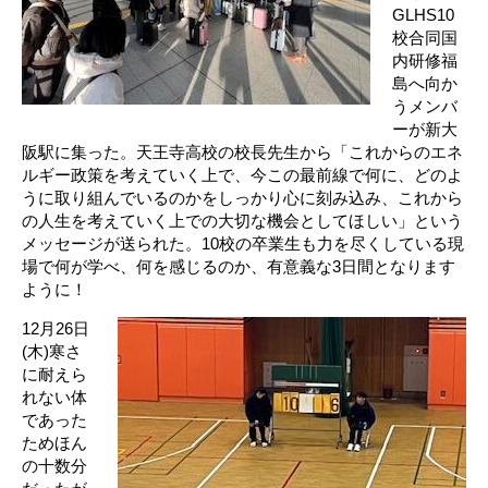
GLHS10
校合同国
内研修福
島へ向か
うメンバ
ーが新大
阪駅に集った。天王寺高校の校長先生から「これからのエネ
ルギー政策を考えていく上で、今この最前線で何に、どのよ
うに取り組んでいるのかをしっかり心に刻み込み、これから
の人生を考えていく上での大切な機会としてほしい」という
メッセージが送られた。10校の卒業生も力を尽くしている現
場で何が学べ、何を感じるのか、有意義な3日間となります
ように！
12月26日
(木)寒さ
に耐えら
れない体
であった
ためほん
の十数分