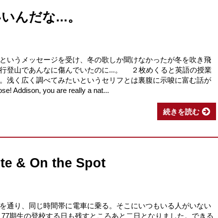
いんだな...。
というメッセージを受け、冬の歌しか聞けなかったが冬を吹き飛
行登山であんなに傷んでいたのに...。 ２枚めくると英語の授業
。浅く広く調べてみたいというセリフとは裏腹に示唆に富む話が
son, you are really a nat...
続きを読む
ute & On the Spot
を通り、同じ時間帯に電車に乗る。そこにいつもいる人がいない
77期生の登校する日も残すところあと二日となりました。できる