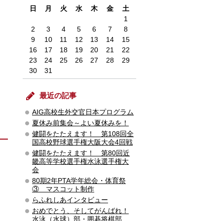
日
月
火
水
木
金
土
1
2
3
4
5
6
7
8
9
10
11
12
13
14
15
16
17
18
19
20
21
22
23
24
25
26
27
28
29
30
31
最近の記事
AIG高校生外交官日本プログラム
夏休み前集会～よい夏休みを！
健闘をたたえます！ 第108回全
国高校野球選手権大阪大会4回戦
健闘をたたえます！ 第80回近
畿高等学校選手権水泳選手権大
会
80期2年PTA学年総会・体育祭
③ マスコット制作
らふれしあインタビュー
おめでとう、そしてがんばれ！
水泳（水球）部・囲碁将棋部