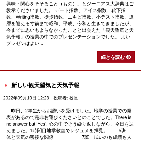
興味・関心をそそること（もの）」とジーニアス大辞典はご
教示くださいました。 デート指数、アイス指数、靴下指
数、Writing指数、徒歩指数、ニキビ指数、小テスト指数。還
暦を迎える寸前まで昭和、平成、令和と生きてきましたが、
今までに思いもよらなかったことと出会えた「観天望気と天
気予報」の授業の中でのプレゼンテーションでした。 よい
プレゼンはよい...
続きを読む
新しい観天望気と天気予報
2022年09月10日 12:23
投稿者: 校長
昨日、2年生からお誘いを受けました。地学の授業での発
表があるので是非お運びくださいとのことでした。There is
no answer but 'Yes'. 心の中でそう繰り返しながら、今日を迎
えました。1時間目地学教室でレジュメを拝見。 5班
体と天気の密接な関係 7班 眠いのも成績も人