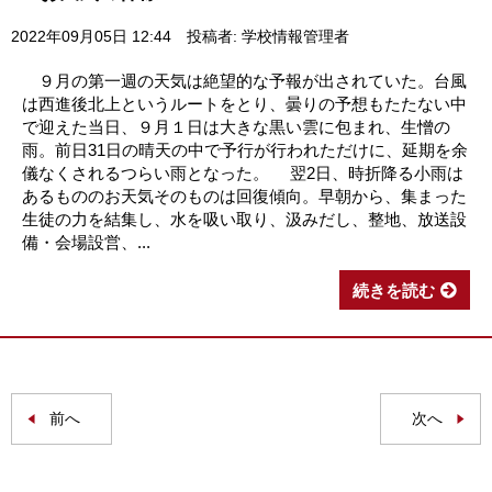
2022年09月05日 12:44
投稿者: 学校情報管理者
９月の第一週の天気は絶望的な予報が出されていた。台風
は西進後北上というルートをとり、曇りの予想もたたない中
で迎えた当日、９月１日は大きな黒い雲に包まれ、生憎の
雨。前日31日の晴天の中で予行が行われただけに、延期を余
儀なくされるつらい雨となった。 翌2日、時折降る小雨は
あるもののお天気そのものは回復傾向。早朝から、集まった
生徒の力を結集し、水を吸い取り、汲みだし、整地、放送設
備・会場設営、...
続きを読む
前へ
次へ