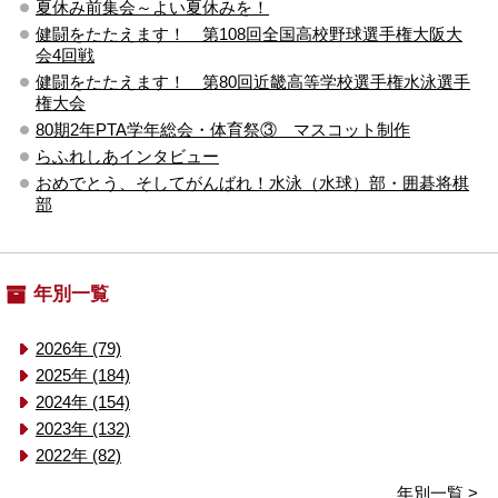
夏休み前集会～よい夏休みを！
健闘をたたえます！ 第108回全国高校野球選手権大阪大
会4回戦
健闘をたたえます！ 第80回近畿高等学校選手権水泳選手
権大会
80期2年PTA学年総会・体育祭③ マスコット制作
らふれしあインタビュー
おめでとう、そしてがんばれ！水泳（水球）部・囲碁将棋
部
年別一覧
2026年 (79)
2025年 (184)
2024年 (154)
2023年 (132)
2022年 (82)
年別一覧 >