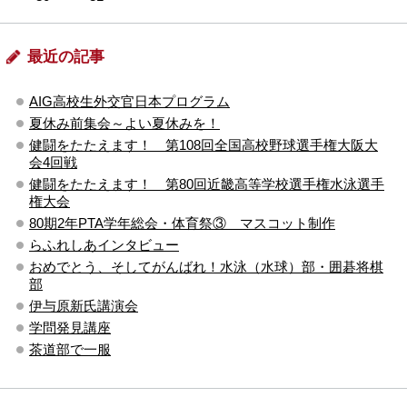
最近の記事
AIG高校生外交官日本プログラム
夏休み前集会～よい夏休みを！
健闘をたたえます！ 第108回全国高校野球選手権大阪大
会4回戦
健闘をたたえます！ 第80回近畿高等学校選手権水泳選手
権大会
80期2年PTA学年総会・体育祭③ マスコット制作
らふれしあインタビュー
おめでとう、そしてがんばれ！水泳（水球）部・囲碁将棋
部
伊与原新氏講演会
学問発見講座
茶道部で一服