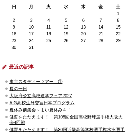
日
月
火
水
木
金
土
1
2
3
4
5
6
7
8
9
10
11
12
13
14
15
16
17
18
19
20
21
22
23
24
25
26
27
28
29
30
31
最近の記事
東京スタディーツアー ①
夏の一日
大阪府公立高校進学フェア2027
AIG高校生外交官日本プログラム
夏休み前集会～よい夏休みを！
健闘をたたえます！ 第108回全国高校野球選手権大阪大
会4回戦
健闘をたたえます！ 第80回近畿高等学校選手権水泳選手