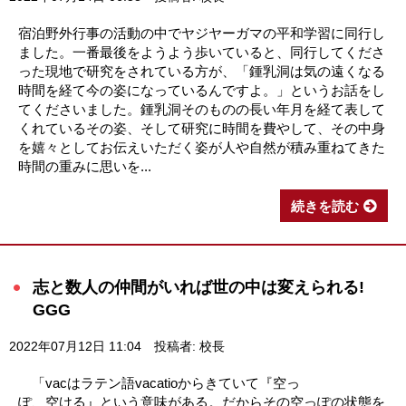
宿泊野外行事の活動の中でヤジヤーガマの平和学習に同行し
ました。一番最後をようよう歩いていると、同行してくださ
った現地で研究をされている方が、「鍾乳洞は気の遠くなる
時間を経て今の姿になっているんですよ。」というお話をし
てくださいました。鍾乳洞そのものの長い年月を経て表して
くれているその姿、そして研究に時間を費やして、その中身
を嬉々としてお伝えいただく姿が人や自然が積み重ねてきた
時間の重みに思いを...
続きを読む
志と数人の仲間がいれば世の中は変えられる!
GGG
2022年07月12日 11:04
投稿者: 校長
「vacはラテン語vacatioからきていて『空っ
ぽ、空ける』という意味がある。だからその空っぽの状態を