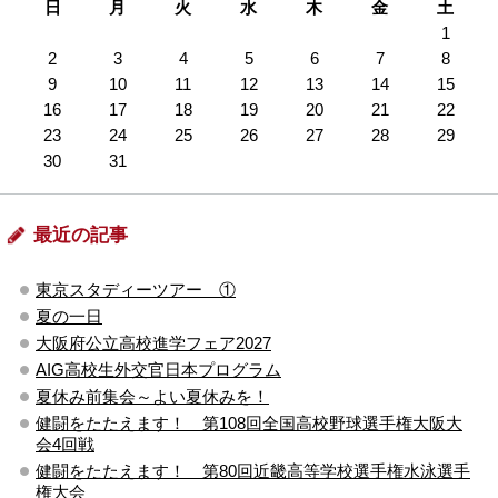
日
月
火
水
木
金
土
1
2
3
4
5
6
7
8
9
10
11
12
13
14
15
16
17
18
19
20
21
22
23
24
25
26
27
28
29
30
31
最近の記事
東京スタディーツアー ①
夏の一日
大阪府公立高校進学フェア2027
AIG高校生外交官日本プログラム
夏休み前集会～よい夏休みを！
健闘をたたえます！ 第108回全国高校野球選手権大阪大
会4回戦
健闘をたたえます！ 第80回近畿高等学校選手権水泳選手
権大会