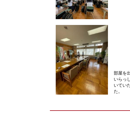
部屋を
いらっ
いてい
た。