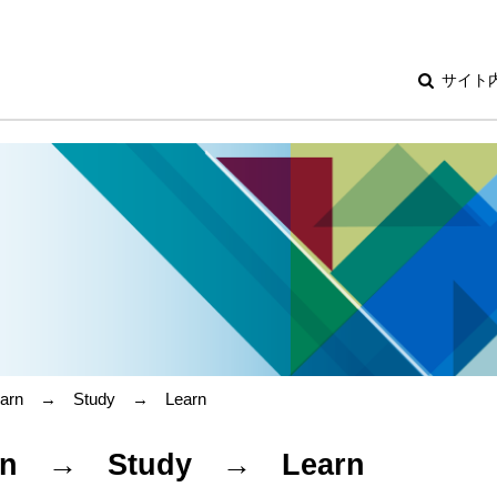
サイト
arn → Study → Learn
rn → Study → Learn