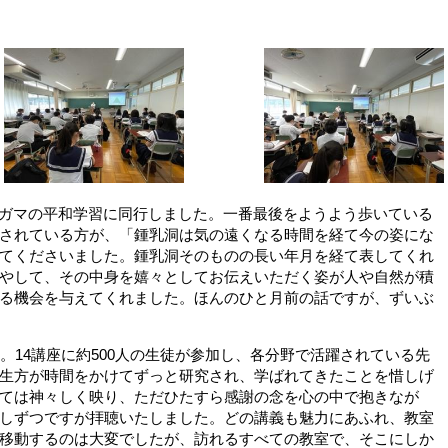
ガマの平和学習に同行しました。一番最後をようよう歩いている
されている方が、「鍾乳洞は気の遠くなる時間を経て今の姿にな
てくださいました。鍾乳洞そのものの長い年月を経て表してくれ
やして、その中身を嬉々としてお伝えいただく姿が人や自然が積
る機会を与えてくれました。ほんのひと月前の話ですが、ずいぶ
。
14
講座に約
500
人の生徒が参加し、各分野で活躍されている先
生方が時間をかけてずっと研究され、学ばれてきたことを惜しげ
ては神々しく映り、ただひたすら感謝の念を心の中で抱きなが
しずつですが拝聴いたしました。どの講義も魅力にあふれ、教室
移動するのは大変でしたが、訪れるすべての教室で、そこにしか