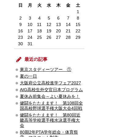
日
月
火
水
木
金
土
1
2
3
4
5
6
7
8
9
10
11
12
13
14
15
16
17
18
19
20
21
22
23
24
25
26
27
28
29
30
31
最近の記事
東京スタディーツアー ①
夏の一日
大阪府公立高校進学フェア2027
AIG高校生外交官日本プログラム
夏休み前集会～よい夏休みを！
健闘をたたえます！ 第108回全
国高校野球選手権大阪大会4回戦
健闘をたたえます！ 第80回近
畿高等学校選手権水泳選手権大
会
80期2年PTA学年総会・体育祭