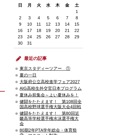
日
月
火
水
木
金
土
1
2
3
4
5
6
7
8
9
10
11
12
13
14
15
16
17
18
19
20
21
22
23
24
25
26
27
28
29
30
31
最近の記事
東京スタディーツアー ①
夏の一日
大阪府公立高校進学フェア2027
AIG高校生外交官日本プログラム
夏休み前集会～よい夏休みを！
健闘をたたえます！ 第108回全
国高校野球選手権大阪大会4回戦
健闘をたたえます！ 第80回近
畿高等学校選手権水泳選手権大
会
80期2年PTA学年総会・体育祭