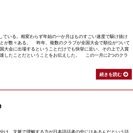
うとしている。相変わらず年始の一か月はものすごい速度で駆け抜け
ことが数々ある。 昨年、複数のクラブが全国大会で順位がついて
国大会に出場するということだけでも快挙に近い、その上で入賞
達したことだということをお伝えした。 この一月に2つのクラ
続きを読む
め
分け、文脈で理解する力が日本語話者の中にはあるんだという話