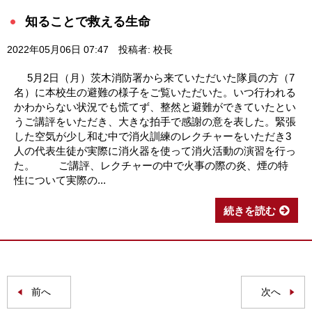
知ることで救える生命
2022年05月06日 07:47
投稿者: 校長
5月2日（月）茨木消防署から来ていただいた隊員の方（7
名）に本校生の避難の様子をご覧いただいた。いつ行われる
かわからない状況でも慌てず、整然と避難ができていたとい
うご講評をいただき、大きな拍手で感謝の意を表した。緊張
した空気が少し和む中で消火訓練のレクチャーをいただき3
人の代表生徒が実際に消火器を使って消火活動の演習を行っ
た。 ご講評、レクチャーの中で火事の際の炎、煙の特
性について実際の...
続きを読む
前へ
次へ