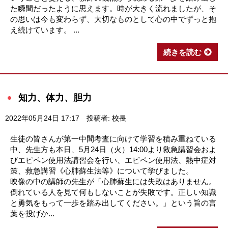
た瞬間だったように思えます。時が大きく流れましたが、そ
の思いは今も変わらず、大切なものとして心の中でずっと抱
え続けています。 ...
続きを読む
知力、体力、胆力
2022年05月24日 17:17
投稿者: 校長
生徒の皆さんが第一中間考査に向けて学習を積み重ねている
中、先生方も本日、5月24日（火）14:00より救急講習会およ
びエピペン使用法講習会を行い、エピペン使用法、熱中症対
策、救急講習《心肺蘇生法等》について学びました。
映像の中の講師の先生が「心肺蘇生には失敗はありません。
倒れている人を見て何もしないことが失敗です。正しい知識
と勇気をもって一歩を踏み出してください。」という旨の言
葉を投げか...