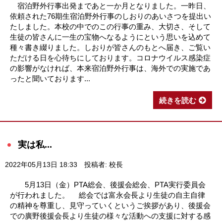
宿泊野外行事出発まであと一か月となりました。一昨日、
依頼された76期生宿泊野外行事のしおりのあいさつを提出い
たしました。本校の中でのこの行事の重み、大切さ、そして
生徒の皆さんに一生の宝物へなるようにという思いを込めて
種々書き綴りました。しおりが皆さんのもとへ届き、ご覧い
ただける日を心待ちにしております。コロナウイルス感染症
の影響がなければ、本来宿泊野外行事は、海外での実施であ
ったと聞いております...
続きを読む
実は私...
2022年05月13日 18:33
投稿者: 校長
5月13日（金）PTA総会、後援会総会、PTA実行委員会
が行われました。 総会では富永会長より生徒の自主自律
の精神を尊重し、見守っていくというご挨拶があり、後援会
での廣野後援会長より生徒の様々な活動への支援に対する感