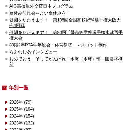
AIG高校生外交官日本プログラム
夏休み前集会～よい夏休みを！
健闘をたたえます！ 第108回全国高校野球選手権大阪大
会4回戦
健闘をたたえます！ 第80回近畿高等学校選手権水泳選手
権大会
80期2年PTA学年総会・体育祭③ マスコット制作
らふれしあインタビュー
おめでとう、そしてがんばれ！水泳（水球）部・囲碁将棋
部
年別一覧
2026年 (79)
2025年 (184)
2024年 (154)
2023年 (132)
2022年 (82)