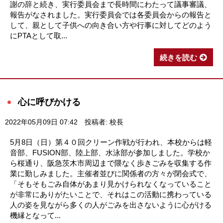
謝の辞と続き、実行委員会まで長時間にわたって議事審議、
報告がなされました。実行委員会では各委員会からの報告と
して、親として子供への向き合い方や行事に対してどのよう
にPTAとして取...
続きを読む
心に呼びかける
2022年05月09日 07:42
投稿者: 校長
5月8日（日）第４０回クリーン作戦が行われ、本校からは軽
音部、FUSION部、陸上部、水泳部が参加しました。学校か
ら桜通り、阪急茨木市周辺まで隈なく歩きごみを収集する作
業に勤しみました。主催者並びに関係者の方々が閉会式で、
「そもそもごみ自体があまり見かけられなくなっていること
が非常にありがたいことで、それはこの活動に携わっている
人の姿を見ながら多くの人がごみを出さないように心がける
機縁となって...