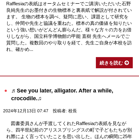
Rafflesiaの表紙はオータムセミナーでご講演いただいた石野
良純先生のお墨付きの生物標本と裏表紙で解説が付されてい
ます。 生物の標本を調べ、疑問に思い、課題として研究を
し、仲間や先生と協議を重ねた。標本の真の価値を知りたい
という強い想いがどんどん膨らんだ。様々な方々の力をお借
りしながら、国立科学博物館の甲能 直樹 先生へメールでご
質問した。複数回のやり取りを経て、先生ご自身が本校を訪
れ、確かめ...
続きを読む
♬See you later, alligator. After a while,
crocodile.♫
2024年12月13日 07:47
投稿者: 校長
図書委員さんが手渡してくれたRafflesiaの表紙を見なが
ら、四半世紀前のアリススプリングスの町で子どもたちが別
れ際によく言っていたことを思い出した。ほんの瞬間に25年