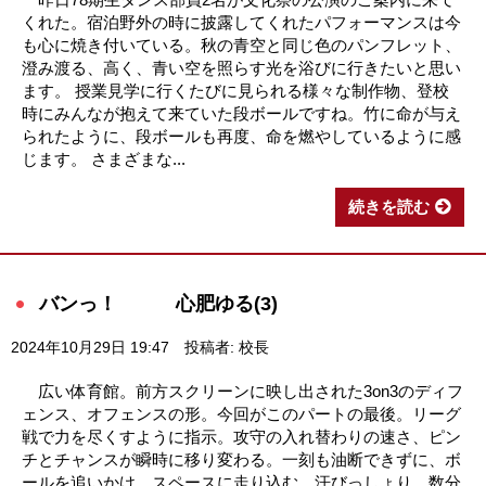
くれた。宿泊野外の時に披露してくれたパフォーマンスは今
も心に焼き付いている。秋の青空と同じ色のパンフレット、
澄み渡る、高く、青い空を照らす光を浴びに行きたいと思い
ます。 授業見学に行くたびに見られる様々な制作物、登校
時にみんなが抱えて来ていた段ボールですね。竹に命が与え
られたように、段ボールも再度、命を燃やしているように感
じます。 さまざまな...
続きを読む
バンっ！ 心肥ゆる(3)
2024年10月29日 19:47
投稿者: 校長
広い体育館。前方スクリーンに映し出された3on3のディフ
ェンス、オフェンスの形。今回がこのパートの最後。リーグ
戦で力を尽くすように指示。攻守の入れ替わりの速さ、ピン
チとチャンスが瞬時に移り変わる。一刻も油断できずに、ボ
ールを追いかけ、スペースに走り込む。汗びっしょり。数分