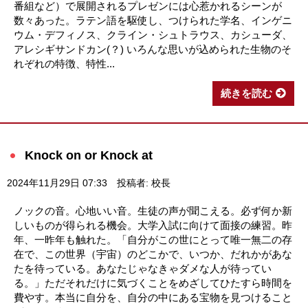
番組など）で展開されるプレゼンには心惹かれるシーンが
数々あった。ラテン語を駆使し、つけられた学名、インゲニ
ウム・デフィノス、クライン・シュトラウス、カシューダ、
アレシギサンドカン(？) いろんな思いが込められた生物のそ
れぞれの特徴、特性...
続きを読む
Knock on or Knock at
2024年11月29日 07:33
投稿者: 校長
ノックの音。心地いい音。生徒の声が聞こえる。必ず何か新
しいものが得られる機会。大学入試に向けて面接の練習。昨
年、一昨年も触れた。「自分がこの世にとって唯一無二の存
在で、この世界（宇宙）のどこかで、いつか、だれかがあな
たを待っている。あなたじゃなきゃダメな人が待ってい
る。」ただそれだけに気づくことをめざしてひたすら時間を
費やす。本当に自分を、自分の中にある宝物を見つけること