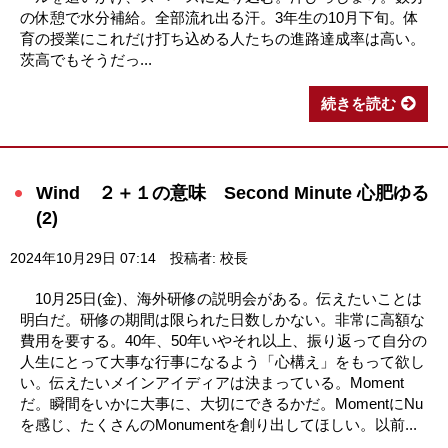
の休憩で水分補給。全部流れ出る汗。3年生の10月下旬。体
育の授業にこれだけ打ち込める人たちの進路達成率は高い。
茨高でもそうだっ...
続きを読む
Wind ２＋１の意味 Second Minute 心肥ゆる
(2)
2024年10月29日 07:14
投稿者: 校長
10月25日(金)、海外研修の説明会がある。伝えたいことは
明白だ。研修の期間は限られた日数しかない。非常に高額な
費用を要する。40年、50年いやそれ以上、振り返って自分の
人生にとって大事な行事になるよう「心構え」をもって欲し
い。伝えたいメインアイディアは決まっている。Moment
だ。瞬間をいかに大事に、大切にできるかだ。MomentにNu
を感じ、たくさんのMonumentを創り出してほしい。以前...