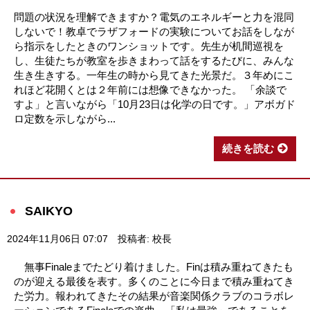
問題の状況を理解できますか？電気のエネルギーと力を混同
しないで！教卓でラザフォードの実験についてお話をしなが
ら指示をしたときのワンショットです。先生が机間巡視を
し、生徒たちが教室を歩きまわって話をするたびに、みんな
生き生きする。一年生の時から見てきた光景だ。３年めにこ
れほど花開くとは２年前には想像できなかった。 「余談で
すよ」と言いながら「10月23日は化学の日です。」アボガド
ロ定数を示しながら...
続きを読む
SAIKYO
2024年11月06日 07:07
投稿者: 校長
無事Finaleまでたどり着けました。Finは積み重ねてきたも
のが迎える最後を表す。多くのことに今日まで積み重ねてき
た労力。報われてきたその結果が音楽関係クラブのコラボレ