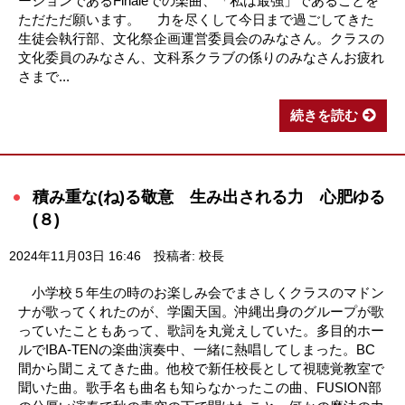
ーションであるFinaleでの楽曲、「私は最強」であることを
ただただ願います。 力を尽くして今日まで過ごしてきた
生徒会執行部、文化祭企画運営委員会のみなさん。クラスの
文化委員のみなさん、文科系クラブの係りのみなさんお疲れ
さまで...
続きを読む
積み重な(ね)る敬意 生み出される力 心肥ゆる
(８)
2024年11月03日 16:46
投稿者: 校長
小学校５年生の時のお楽しみ会でまさしくクラスのマドン
ナが歌ってくれたのが、学園天国。沖縄出身のグループが歌
っていたこともあって、歌詞を丸覚えしていた。多目的ホー
ルでIBA-TENの楽曲演奏中、一緒に熱唱してしまった。BC
間から聞こえてきた曲。他校で新任校長として視聴覚教室で
聞いた曲。歌手名も曲名も知らなかったこの曲、FUSION部