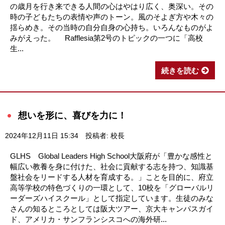
の歳月を行き来できる人間の心はやはり広く、奥深い。その
時の子どもたちの表情や声のトーン。風のそよぎ方や木々の
揺らめき。その当時の自分自身の心持ち。いろんなものがよ
みがえった。 Rafflesia第2号のトピックの一つに「高校
生...
続きを読む
想いを形に、喜びを力に！
2024年12月11日 15:34
投稿者: 校長
GLHS Global Leaders High School大阪府が「豊かな感性と
幅広い教養を身に付けた、社会に貢献する志を持つ、知識基
盤社会をリードする人材を育成する。」ことを目的に、府立
高等学校の特色づくりの一環として、10校を「グローバルリ
ーダーズハイスクール」として指定しています。生徒のみな
さんの知るところとしては阪大ツアー、京大キャンパスガイ
ド、アメリカ・サンフランシスコへの海外研...