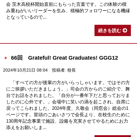
会 茨木高校杯開始直前にもらった言葉です。この体験の積
み重ねがいいリーダーを生み、積極的フォロワーになる機縁
となっているので...
続きを読む
66回 Grateful! Great Graduates! GGG12
2024年10月21日 08:04
投稿者: 校長
「すべての方が後輩の方がいらっしゃいます。ではその方
にご挨拶いただきましょう。」司会の方からのご紹介で、舞
台でお話をされました。「自分が一番年下だと思っておりま
したのに心外です。」会場中に笑いの渦を起こされ、自席に
戻ってこられました。2024年度、久敬会（同窓会）総会の1
ページです。冒頭のごあいさつで会長より、在校生のために
130周年記念事業で施設、設備を充実させてやるためにお力
添えをお願いしま...