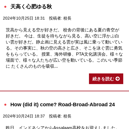
天高く心肥ゆる秋
2024年10月25日 18:31
投稿者: 校長
茨高から見える空が好きだ。 校舎の背後にある夏の青空が
好きだ。 今は、生徒を待ちながら見る、高い空に浮かぶ白
い雲が好きだ。静止画に見える雲が実は風に乗って動いてい
る。その事実に、秋の空の高さと広さ、そこを泳ぐ雲に勇気
をもらっている。 授業、海外研修、PTA文化講演会。様々な
場面で、様々な人たちが広い空を動いている。このいい季節
に たくさんのものを吸収...
続きを読む
How (did it) come? Road-Broad-Abroad 24
2024年10月24日 18:37
投稿者: 校長
昨日、インドネシアからAssalaam高校をお迎えしました。