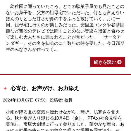
幼稚園に通っていたころ、どこの駄菓子屋でも見たことの
ないお菓子を、父方の祖母宅でいただいた。何とも言えない
ほんのりとした甘さが鼻の中をふっと抜けていく。月に一
回、祖母宅に行くのが楽しみだった。安里屋ユンタや谷茶目
節など普段のテレビでは聞くことのない音楽を指笛と合わせ
て楽しむ大人たちに囲まれることが常だった。 サータア
ンダギー。その名を知るのに十数年の時を要した。今日78期
生のみなさんが作ってく...
続きを読む
心寄せ、お声がけ、お力添え
2024年10月07日 07:56
投稿者: 校長
小雨が降る夏の空気を漂わせながら、時折、肌寒さを覚え
る。秋と夏が入り混じる10月4日（金）、PTAの社会見学を
実施し、宝塚大劇場に行って参りました。華やかな舞台、あ
らゆる効果を使ってその舞台で様々な場面を示す演出。そし