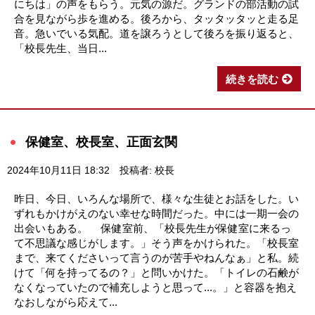
にちは」の声をもらう。元気の源だ。グランドの部活動の試
合を見ながら歩を進める。後ろから、タッタッタッと走る足
音。急いでいる気配。道を譲ろうとして後ろを振り返ると、
「校長先生、当日...
続きを読む
保健室、校長室、正面玄関
2024年10月11日 18:32
投稿者: 校長
昨日、今日、いろんな場所で、様々な生徒とお話をした。い
ずれもかけがえのない幸せな時間だった。中には一期一会の
出会いもある。 保健室前、「校長先生が保健室に来るっ
て不思議な感じがします。」そう声をかけられた。「校長室
まで、来てくださいって言うのが苦手やねんなぁ」と私。続
けて「何を持ってるの？」と問いかけた。「トイレの石鹸が
なくなっていたので補充しようと思って...。」と容器を抱え
なおしながら応えて...