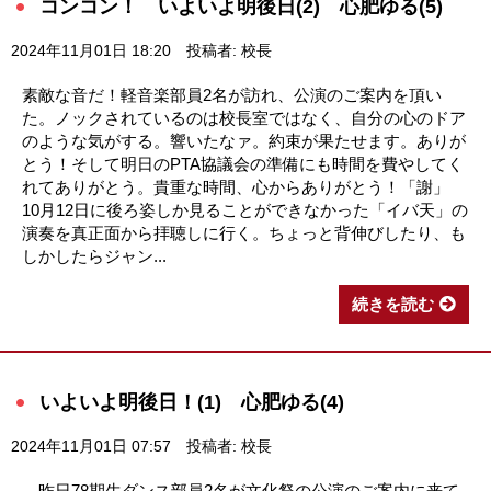
コンコン！ いよいよ明後日(2) 心肥ゆる(5)
2024年11月01日 18:20
投稿者: 校長
素敵な音だ！軽音楽部員2名が訪れ、公演のご案内を頂い
た。ノックされているのは校長室ではなく、自分の心のドア
のような気がする。響いたなァ。約束が果たせます。ありが
とう！そして明日のPTA協議会の準備にも時間を費やしてく
れてありがとう。貴重な時間、心からありがとう！「謝」
10月12日に後ろ姿しか見ることができなかった「イバ天」の
演奏を真正面から拝聴しに行く。ちょっと背伸びしたり、も
しかしたらジャン...
続きを読む
いよいよ明後日！(1) 心肥ゆる(4)
2024年11月01日 07:57
投稿者: 校長
昨日78期生ダンス部員2名が文化祭の公演のご案内に来て