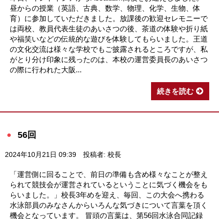
昼からの授業（英語、古典、数学、物理、化学、生物、体
育）に参加していただきました。放課後の歓迎セレモニーで
は両校、教員代表生徒のあいさつの後、茶道の体験や折り紙
や福笑いなどの伝統的な遊びを体験してもらいました。王道
の文化交流は様々な学校でもご披露されるところですが、私
がとり分け印象に残ったのは、本校の運営委員長のあいさつ
の際に行われた大阪...
続きを読む
56回
2024年10月21日 09:39
投稿者: 校長
「運営側に回ることで、前日の準備も含め様々なことが整え
られて競技会が運営されているということに気づく機会をも
らいました。」校長3年めを迎え、毎回、この大会へ携わる
水泳部員のみなさんからいろんな気づきについて言葉を頂く
機会となっています。 冒頭の言葉は、第56回水泳合同記録