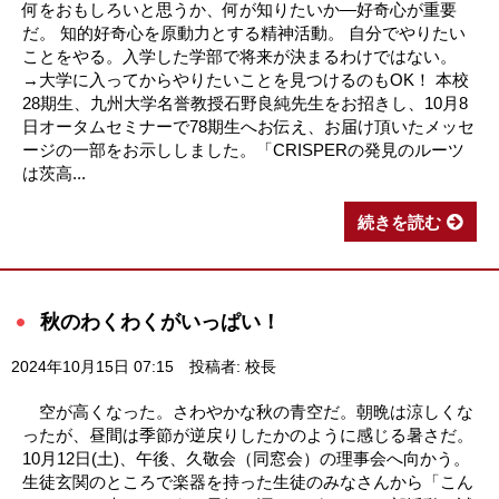
何をおもしろいと思うか、何が知りたいか―好奇心が重要
だ。 知的好奇心を原動力とする精神活動。 自分でやりたい
ことをやる。入学した学部で将来が決まるわけではない。
→大学に入ってからやりたいことを見つけるのもOK！ 本校
28期生、九州大学名誉教授石野良純先生をお招きし、10月8
日オータムセミナーで78期生へお伝え、お届け頂いたメッセ
ージの一部をお示ししました。「CRISPERの発見のルーツ
は茨高...
続きを読む
秋のわくわくがいっぱい！
2024年10月15日 07:15
投稿者: 校長
空が高くなった。さわやかな秋の青空だ。朝晩は涼しくな
ったが、昼間は季節が逆戻りしたかのように感じる暑さだ。
10月12日(土)、午後、久敬会（同窓会）の理事会へ向かう。
生徒玄関のところで楽器を持った生徒のみなさんから「こん