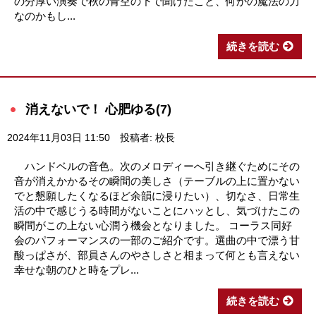
の分厚い演奏で秋の青空の下で聞けたこと、何かの魔法の力
なのかもし...
続きを読む
消えないで！ 心肥ゆる(7)
2024年11月03日 11:50
投稿者: 校長
ハンドベルの音色。次のメロディーへ引き継ぐためにその
音が消えかかるその瞬間の美しさ（テーブルの上に置かない
でと懇願したくなるほど余韻に浸りたい）、切なさ、日常生
活の中で感じうる時間がないことにハッとし、気づけたこの
瞬間がこの上ない心潤う機会となりました。 コーラス同好
会のパフォーマンスの一部のご紹介です。選曲の中で漂う甘
酸っぱさが、部員さんのやさしさと相まって何とも言えない
幸せな朝のひと時をプレ...
続きを読む