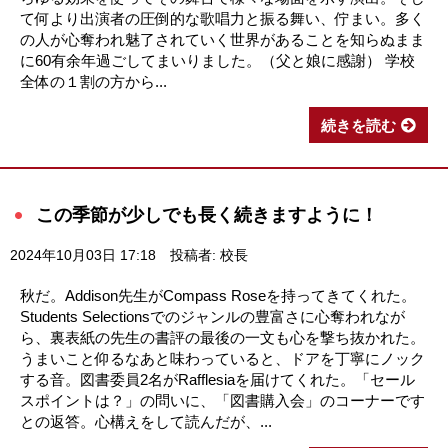
て何より出演者の圧倒的な歌唱力と振る舞い、佇まい。多く
の人が心奪われ魅了されていく世界があることを知らぬまま
に60有余年過ごしてまいりました。（父と娘に感謝） 学校
全体の１割の方から...
続きを読む
この季節が少しでも長く続きますように！
2024年10月03日 17:18
投稿者: 校長
秋だ。Addison先生がCompass Roseを持ってきてくれた。
Students Selectionsでのジャンルの豊富さに心奪われなが
ら、裏表紙の先生の書評の最後の一文も心を撃ち抜かれた。
うまいこと仰るなあと味わっていると、ドアを丁寧にノック
する音。図書委員2名がRafflesiaを届けてくれた。「セール
スポイントは？」の問いに、「図書購入会」のコーナーです
との返答。心構えをして読んだが、...