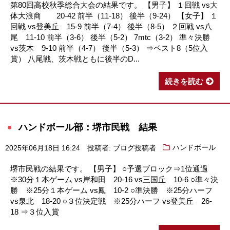
第80回高校秋季総合大会の結果です。 【男子】 １回戦 vs大
体大浪商 20-42 前半（11-18） 後半（9-24） 【女子】 １
回戦 vs登美丘 15-9 前半（7-4） 後半（8-5） ２回戦 vs八
尾 11-10 前半（3-6） 後半（5-2） 7mtc（3-2） 準々決勝
vs茨木 9-10 前半（4-7） 後半（5-3） ⇒ベスト8（5位入
賞） 八尾戦、茨木戦ともに後半のD...
続きを読む
ハンドボール部：堺市民戦 結果
2025年06月18日 16:24
投稿者: ブログ投稿者
ハンドボール
堺市民戦の結果です。 【男子】 ○予選ブロック⇒1位通過
※30分１本ゲーム vs岸和田 20-16 vs三国丘 10-6 ○準々決
勝 ※25分１本ゲーム vs鳳 10-2 ○準決勝 ※25分ハーフ
vs泉北 18-20 ○３位決定戦 ※25分ハーフ vs登美丘 26-
18 ⇒３位入賞