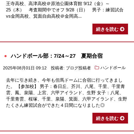
王寺高校、高津高校＠原池公園体育館 9/12（金）～
25（木） 考査期間中でオフ 9/28（日） 男子：練習試合
vs金岡高校、箕面自由高校＠金岡高...
続きを読む
ハンドボール部：7/24～27 夏期合宿
2025年08月01日 09:12
投稿者: ブログ投稿者
ハンドボール
去年に引き続き、今年も但馬ドームに合宿に行ってきまし
た。 【参加校】 男子：春日丘、芥川、八尾、千里、千里青
雲、鳳、泉陽、上宮、六甲アイランド、生野 女子：八尾、
千里青雲、桜塚、千里、泉陽、箕面、六甲アイランド、生野
たくさん練習試合ができた４日間になりました◎
続きを読む