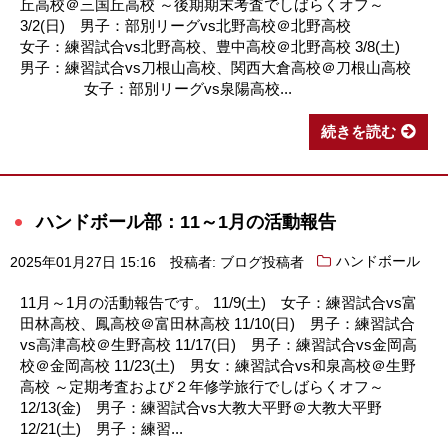
丘高校＠三国丘高校 ～後期期末考査でしばらくオフ～
3/2(日) 男子：部別リーグvs北野高校＠北野高校
女子：練習試合vs北野高校、豊中高校＠北野高校 3/8(土)
男子：練習試合vs刀根山高校、関西大倉高校＠刀根山高校
女子：部別リーグvs泉陽高校...
続きを読む
ハンドボール部：11～1月の活動報告
2025年01月27日 15:16
投稿者: ブログ投稿者
ハンドボール
11月～1月の活動報告です。 11/9(土) 女子：練習試合vs富
田林高校、鳳高校＠富田林高校 11/10(日) 男子：練習試合
vs高津高校＠生野高校 11/17(日) 男子：練習試合vs金岡高
校＠金岡高校 11/23(土) 男女：練習試合vs和泉高校＠生野
高校 ～定期考査および２年修学旅行でしばらくオフ～
12/13(金) 男子：練習試合vs大教大平野＠大教大平野
12/21(土) 男子：練習...