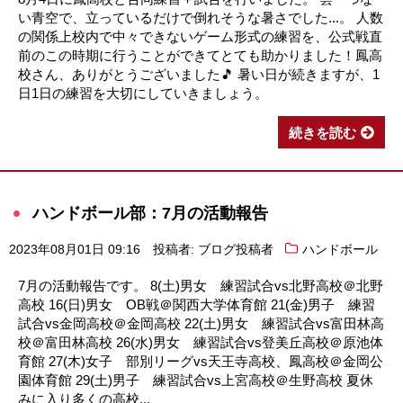
い青空で、立っているだけで倒れそうな暑さでした...。 人数
の関係上校内で中々できないゲーム形式の練習を、公式戦直
前のこの時期に行うことができてとても助かりました！鳳高
校さん、ありがとうございました🎵 暑い日が続きますが、1
日1日の練習を大切にしていきましょう。
続きを読む
ハンドボール部：7月の活動報告
2023年08月01日 09:16
投稿者: ブログ投稿者
ハンドボール
7月の活動報告です。 8(土)男女 練習試合vs北野高校＠北野
高校 16(日)男女 OB戦＠関西大学体育館 21(金)男子 練習
試合vs金岡高校＠金岡高校 22(土)男女 練習試合vs富田林高
校＠富田林高校 26(水)男女 練習試合vs登美丘高校＠原池体
育館 27(木)女子 部別リーグvs天王寺高校、鳳高校＠金岡公
園体育館 29(土)男子 練習試合vs上宮高校＠生野高校 夏休
みに入り多くの高校...