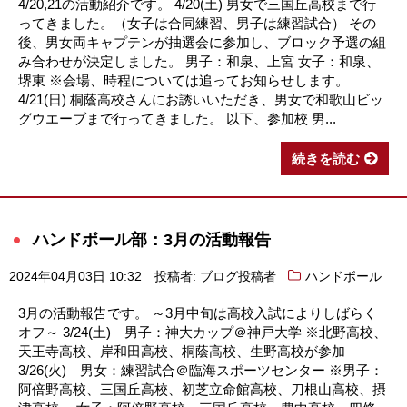
4/20,21の活動紹介です。 4/20(土) 男女で三国丘高校まで行
ってきました。（女子は合同練習、男子は練習試合） その
後、男女両キャプテンが抽選会に参加し、ブロック予選の組
み合わせが決定しました。 男子：和泉、上宮 女子：和泉、
堺東 ※会場、時程については追ってお知らせします。
4/21(日) 桐蔭高校さんにお誘いいただき、男女で和歌山ビッ
グウエーブまで行ってきました。 以下、参加校 男...
続きを読む
ハンドボール部：3月の活動報告
2024年04月03日 10:32
投稿者: ブログ投稿者
ハンドボール
3月の活動報告です。 ～3月中旬は高校入試によりしばらく
オフ～ 3/24(土) 男子：神大カップ＠神戸大学 ※北野高校、
天王寺高校、岸和田高校、桐蔭高校、生野高校が参加
3/26(火) 男女：練習試合＠臨海スポーツセンター ※男子：
阿倍野高校、三国丘高校、初芝立命館高校、刀根山高校、摂