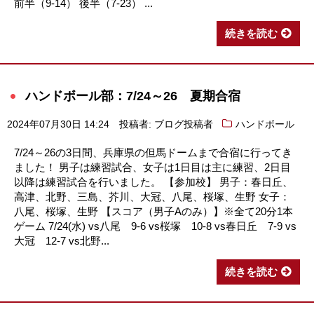
前半（9-14） 後半（7-23） ...
続きを読む
ハンドボール部：7/24～26 夏期合宿
2024年07月30日 14:24
投稿者: ブログ投稿者
ハンドボール
7/24～26の3日間、兵庫県の但馬ドームまで合宿に行ってき
ました！ 男子は練習試合、女子は1日目は主に練習、2日目
以降は練習試合を行いました。 【参加校】 男子：春日丘、
高津、北野、三島、芥川、大冠、八尾、桜塚、生野 女子：
八尾、桜塚、生野 【スコア（男子Aのみ）】※全て20分1本
ゲーム 7/24(水) vs八尾 9-6 vs桜塚 10-8 vs春日丘 7-9 vs
大冠 12-7 vs北野...
続きを読む