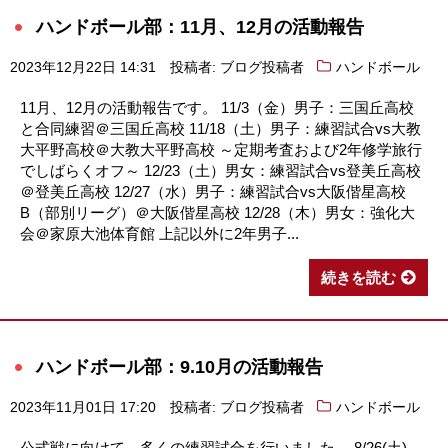
ハンドボール部：11月、12月の活動報告
2023年12月22日 14:31
投稿者: ブログ投稿者
ハンドボール
11月、12月の活動報告です。 11/3（金）男子：三国丘高校
と合同練習＠三国丘高校 11/18（土）男子：練習試合vs大教
大平野高校＠大教大平野高校 ～定期考査および2年修学旅行
でしばらくオフ～ 12/23（土）男女：練習試合vs登美丘高校
＠登美丘高校 12/27（水）男子：練習試合vs大阪偕星高校
B（部別リーグ）＠大阪偕星高校 12/28（木）男女：強化大
会＠家原大池体育館 上記以外に2年男子...
続きを読む
ハンドボール部：9.10月の活動報告
2023年11月01日 17:20
投稿者: ブログ投稿者
ハンドボール
公式戦に向けて、多くの練習試合を行いました。 8/26(土)