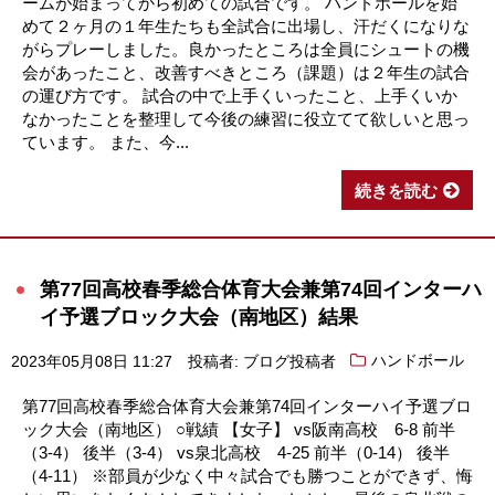
ームが始まってから初めての試合です。 ハンドボールを始
めて２ヶ月の１年生たちも全試合に出場し、汗だくになりな
がらプレーしました。良かったところは全員にシュートの機
会があったこと、改善すべきところ（課題）は２年生の試合
の運び方です。 試合の中で上手くいったこと、上手くいか
なかったことを整理して今後の練習に役立てて欲しいと思っ
ています。 また、今...
続きを読む
第77回高校春季総合体育大会兼第74回インターハ
イ予選ブロック大会（南地区）結果
2023年05月08日 11:27
投稿者: ブログ投稿者
ハンドボール
第77回高校春季総合体育大会兼第74回インターハイ予選ブロ
ック大会（南地区） ○戦績 【女子】 vs阪南高校 6-8 前半
（3-4） 後半（3-4） vs泉北高校 4-25 前半（0-14） 後半
（4-11） ※部員が少なく中々試合でも勝つことができず、悔