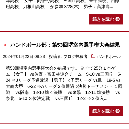
津高校 女子：阿倍野高校、三国丘高校、豊中高校、四條
畷高校、刀根山高校 が参加 3/28(木) 男子：高津高...
続きを読む
ハンドボール部：第53回堺室内選手権大会結果
2024年01月22日 08:28
投稿者: ブログ投稿者
ハンドボール
第53回堺室内選手権大会の結果です。 ※全て25分１本ゲー
ム 【女子】 vs佐野・富田林連合チーム 9-10 vs三国丘 5-
24 ⇒Jリーグ予選敗退 【男子】 ○予選リーグ vs鳳 18-5 vs
大商大堺 6-22 ⇒Aリーグ２位通過 ○決勝トーナメント １回
戦 vs阪南 18-10 準々決勝 vs泉陽 12-11 準決勝 vs
泉北 5-10 ３位決定戦 vs三国丘 12-3 ⇒３位入...
続きを読む