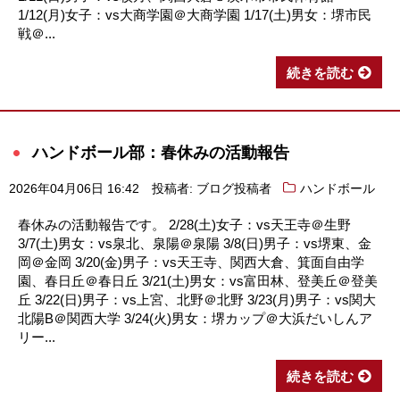
1/12(月)女子：vs大商学園＠大商学園 1/17(土)男女：堺市民
戦＠...
続きを読む
ハンドボール部：春休みの活動報告
2026年04月06日 16:42
投稿者: ブログ投稿者
ハンドボール
春休みの活動報告です。 2/28(土)女子：vs天王寺＠生野
3/7(土)男女：vs泉北、泉陽＠泉陽 3/8(日)男子：vs堺東、金
岡＠金岡 3/20(金)男子：vs天王寺、関西大倉、箕面自由学
園、春日丘＠春日丘 3/21(土)男女：vs富田林、登美丘＠登美
丘 3/22(日)男子：vs上宮、北野＠北野 3/23(月)男子：vs関大
北陽B＠関西大学 3/24(火)男女：堺カップ＠大浜だいしんア
リー...
続きを読む