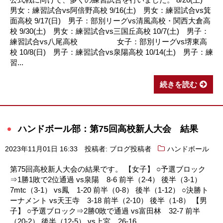
男女：練習試合vs阿倍野高校 9/16(土) 男女：練習試合vs箕
面高校 9/17(日) 男子：部別リーグvs清風高校・関西大倉高
校 9/30(土) 男女：練習試合vs三国丘高校 10/7(土) 男子：
練習試合vs八尾高校 女子：部別リーグvs堺東高
校 10/8(日) 男子：練習試合vs泉陽高校 10/14(土) 男子：練
習...
続きを読む
ハンドボール部：第75回高校新人大会 結果
2023年11月01日 16:33
投稿者: ブログ投稿者
ハンドボール
第75回高校新人大会の結果です。 【女子】 ○予選ブロック
⇒1勝1敗で2位通過 vs泉陽 8-6 前半（2-4） 後半（3-1）
7mtc（3-1） vs鳳 1-20 前半（0-8） 後半（1-12） ○決勝ト
ーナメント vs天王寺 3-18 前半（2-10） 後半（1-8） 【男
子】 ○予選ブロック⇒2勝0敗で通過 vs富田林 32-7 前半
（20-2） 後半（12-5） vs上宮 26-16...