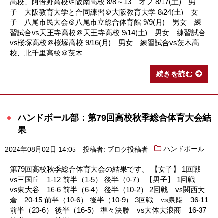
高校、阿倍野高校＠阪南高校 8/8～13 オフ 8/17(土) 男
子 大阪教育大学と合同練習＠大阪教育大学 8/24(土) 女
子 八尾市民大会＠八尾市立総合体育館 9/9(月) 男女 練
習試合vs天王寺高校＠天王寺高校 9/14(土) 男女 練習試合
vs桜塚高校＠桜塚高校 9/16(月) 男女 練習試合vs茨木高
校、北千里高校＠茨木...
続きを読む
ハンドボール部：第79回高校秋季総合体育大会結
果
2024年08月02日 14:05
投稿者: ブログ投稿者
ハンドボール
第79回高校秋季総合体育大会の結果です。 【女子】 1回戦
vs三国丘 1-12 前半（1-5） 後半（0-7） 【男子】 1回戦
vs東大谷 16-6 前半（6-4） 後半（10-2） 2回戦 vs関西大
倉 20-15 前半（10-6） 後半（10-9） 3回戦 vs泉陽 36-11
前半（20-6） 後半（16-5） 準々決勝 vs大体大浪商 16-37