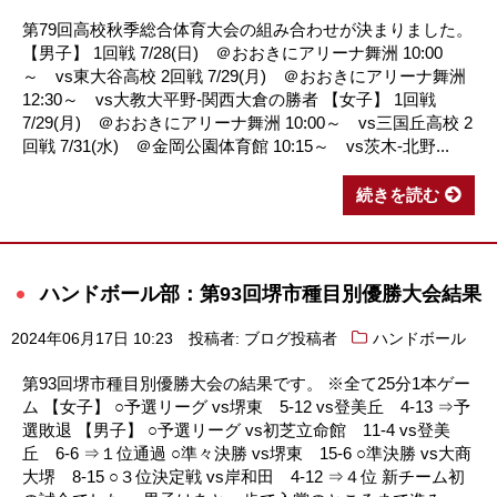
第79回高校秋季総合体育大会の組み合わせが決まりました。
【男子】 1回戦 7/28(日) ＠おおきにアリーナ舞洲 10:00
～ vs東大谷高校 2回戦 7/29(月) ＠おおきにアリーナ舞洲
12:30～ vs大教大平野-関西大倉の勝者 【女子】 1回戦
7/29(月) ＠おおきにアリーナ舞洲 10:00～ vs三国丘高校 2
回戦 7/31(水) ＠金岡公園体育館 10:15～ vs茨木-北野...
続きを読む
ハンドボール部：第93回堺市種目別優勝大会結果
2024年06月17日 10:23
投稿者: ブログ投稿者
ハンドボール
第93回堺市種目別優勝大会の結果です。 ※全て25分1本ゲー
ム 【女子】 ○予選リーグ vs堺東 5-12 vs登美丘 4-13 ⇒予
選敗退 【男子】 ○予選リーグ vs初芝立命館 11-4 vs登美
丘 6-6 ⇒１位通過 ○準々決勝 vs堺東 15-6 ○準決勝 vs大商
大堺 8-15 ○３位決定戦 vs岸和田 4-12 ⇒４位 新チーム初