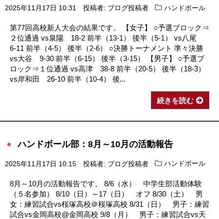
2025年11月17日 10:31
投稿者: ブログ投稿者
ハンドボール
第77回高校新人大会の結果です。 【女子】 ○予選ブロック⇒
２位通過 vs泉陽 18-2 前半（13-1） 後半（5-1） vs八尾
6-11 前半（4-5） 後半（2-6） ○決勝トーナメント 準々決勝
vs大谷 9-30 前半（6-15） 後半（3-15） 【男子】 ○予選ブ
ロック⇒１位通過 vs高津 38-8 前半（20-5） 後半（18-3）
vs岸和田 26-10 前半（10-4） 後...
続きを読む
ハンドボール部：8月～10月の活動報告
2025年11月17日 10:15
投稿者: ブログ投稿者
ハンドボール
8月～10月の活動報告です。 8/6（水） 中学生部活動体験
（５名参加） 8/10（日）～17（日） オフ 8/30（土） 男
女：練習試合vs桜塚高校＠桜塚高校 8/31（日） 男子：練習
試合vs金岡高校@金岡高校 9/8（月） 男子：練習試合vs天