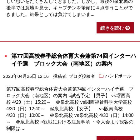
しい思いをたくさんしてきました。しかし、最後の泉北戦の
後半では意地を見せ、キャプテンを筆頭に４点奪うことがで
きました。結果としては負けてしまいま...
続きを読む
第77回高校春季総合体育大会兼第74回インターハ
イ予選 ブロック大会（南地区）の案内
2023年04月25日 12:16
投稿者: ブログ投稿者
ハンドボール
第77回高校春季総合体育大会兼第74回インターハイ予選 ブ
ロック大会（南地区）の案内 ○試合予定 【男子】 vs堺西高
校 4/29（土）15:20～ ＠泉北高校 vs関西福祉科学大学高校
4/30（日）12:40～ @泉北高校 【女子】 vs阪南高校
4/30（日）10:00～ ＠泉北高校 vs泉北高校 4/30（日）14:00
～ ＠泉北高校 ○観戦における注意事項 ・今大会より観客の
制限は...