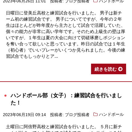
2023年06月26日 11:01
投稿者: ブログ投稿者
ハンドボール
日曜日に登美丘高校と練習試合を行いました。 男子は新チ
ーム初の練習試合です。 男子についてですが、今年の２年
生はほとんどが昨年度から主力として試合で活躍していた、
個々の能力が非常に高い学年です。そのため上級生の壁は厚
いですが、１年生は夏の大会に向けて切磋琢磨しポジション
を奪い合って欲しいと思っています。昨日の試合では１年生
（初心者）でいいプレーがいくつか見られました。今後の練
習試合でもしっかりとア...
続きを読む
ハンドボール部（女子）：練習試合を行いまし
た！
2023年06月19日 09:14
投稿者: ブログ投稿者
ハンドボール
土曜日に阿倍野高校と練習試合を行いました。 ５月に新チ