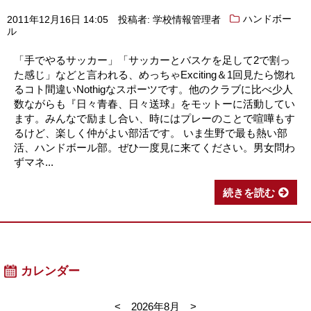
2011年12月16日 14:05
投稿者: 学校情報管理者
ハンドボー
ル
「手でやるサッカー」「サッカーとバスケを足して2で割っ
た感じ」などと言われる、めっちゃExciting＆1回見たら惚れ
るコト間違いNothigなスポーツです。他のクラブに比べ少人
数ながらも『日々青春、日々送球』をモットーに活動してい
ます。みんなで励まし合い、時にはプレーのことで喧嘩もす
るけど、楽しく仲がよい部活です。 いま生野で最も熱い部
活、ハンドボール部。ぜひ一度見に来てください。男女問わ
ずマネ...
続きを読む
カレンダー
<
2026年8月
>