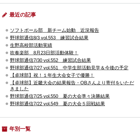
最近の記事
ソフトボール部 新チーム始動 近況報告
野球部通信8/3 vol.553 練習試合結果
生野高校部活動実績
吹奏楽部 8月23日部活動体験！
野球部通信7/30 vol.552 練習試合結果
野球部通信7/27 vol.551 中学生部活動見学＆今後の予定
【卓球部】祝！１年生大会女子で優勝！
【卓球部】近畿大会の結果報告・OBさんより寄付をいただ
きました
野球部通信7/25 vol.550 夏の大会準々決勝結果
野球部通信7/22 vol.549 夏の大会５回戦結果
年別一覧