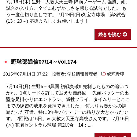
7月16日(木) 生野－大教大天王寺 降雨ノーゲーム 強風、雨、
試合の入り方、全てにむずかしさを感じる試合でした。 も
う一度仕切り直しです。 7月19日(日)久宝寺球場 第3試合
(13：20～) 応援よろしくお願いします!!
続きを読む
野球部通信07/14～vol.174
2015年07月14日 07:22
投稿者: 学校情報管理者
硬式野球
7月13日(月) 生野5－4興国 初戦突破!! 先制したものの追いつ
かれ、1点リードを許して迎えた最終回。 先頭バッターの出
塁を足掛かりにエンドラン、犠牲フライ、タイムリーとここ
までの練習の成果を発揮できました。 何よりも春からの課
題だった守備、特に3年生バッテリーの粘りが大きかったで
す。 2回戦は16日。vs大教大天王寺高校さんです。 7月16日
(木) 花園セントラル球場 第2試合 14：...