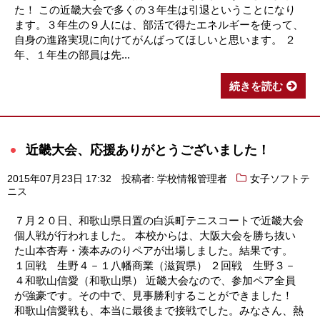
た！ この近畿大会で多くの３年生は引退ということになり
ます。３年生の９人には、部活で得たエネルギーを使って、
自身の進路実現に向けてがんばってほしいと思います。 ２
年、１年生の部員は先...
続きを読む
近畿大会、応援ありがとうございました！
2015年07月23日 17:32
投稿者: 学校情報管理者
女子ソフトテ
ニス
７月２０日、和歌山県日置の白浜町テニスコートで近畿大会
個人戦が行われました。 本校からは、大阪大会を勝ち抜い
た山本杏寿・湊本みのりペアが出場しました。結果です。
１回戦 生野４－１八幡商業（滋賀県） ２回戦 生野３－
４和歌山信愛（和歌山県） 近畿大会なので、参加ペア全員
が強豪です。その中で、見事勝利することができました！
和歌山信愛戦も、本当に最後まで接戦でした。みなさん、熱