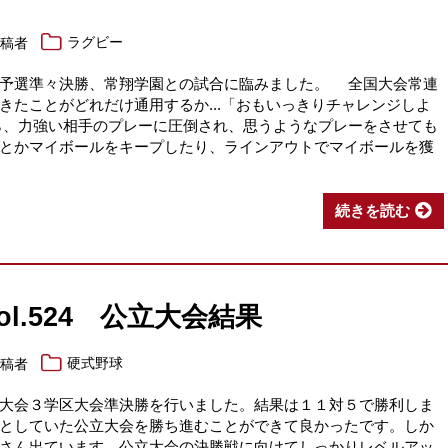
投稿者
ラグビー
予選準々決勝、常翔学園との試合に臨みました。 全国大会常連
きたことがどれだけ通用するか...「おもいっきりチャレンジしよ
ら、力強い相手のプレーに圧倒され、思うようなプレーをさせても
とかマイボールをキープしたり、ラインアウトでマイボールを獲
続きを読む
vol.524 公立大会結果
投稿者
硬式野球
大会３学区大会準決勝を行いました。結果は１１対５で勝利しま
としていた公立大会を勝ち進むことができて良かったです。しか
さん出ています。公立大会の決勝戦に向けてしっかりレベルアッ