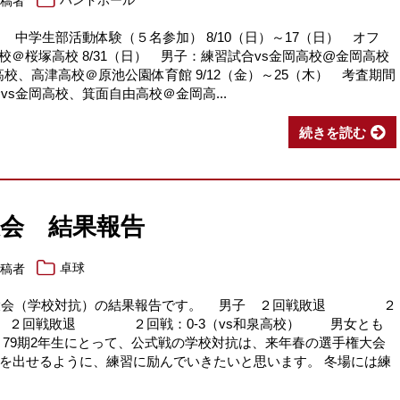
投稿者
ハンドボール
水） 中学生部活動体験（５名参加） 8/10（日）～17（日） オフ
高校＠桜塚高校 8/31（日） 男子：練習試合vs金岡高校@金岡高校
高校、高津高校＠原池公園体育館 9/12（金）～25（木） 考査期間
vs金岡高校、箕面自由高校＠金岡高...
続きを読む
会 結果報告
投稿者
卓球
新人大会（学校対抗）の結果報告です。 男子 ２回戦敗退 ２
女子 ２回戦敗退 ２回戦：0-3（vs和泉高校） 男女とも
 79期2年生にとって、公式戦の学校対抗は、来年春の選手権大会
を出せるように、練習に励んでいきたいと思います。 冬場には練