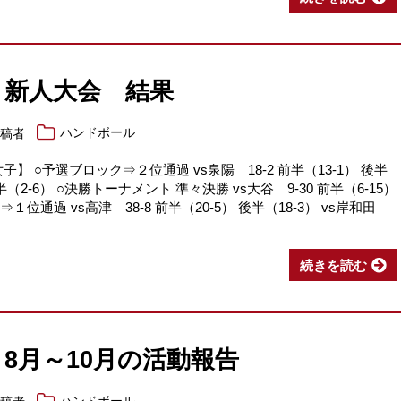
：新人大会 結果
投稿者
ハンドボール
】 ○予選ブロック⇒２位通過 vs泉陽 18-2 前半（13-1） 後半
 後半（2-6） ○決勝トーナメント 準々決勝 vs大谷 9-30 前半（6-15）
１位通過 vs高津 38-8 前半（20-5） 後半（18-3） vs岸和田
続きを読む
8月～10月の活動報告