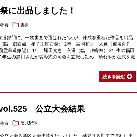
化祭に出品しました！
投稿者
書道
書道部門に、一次審査で選ばれた4人が、錬成を重ねた作品を出品
 （臨 鄧石如 崔子玉座右銘） 2年 吉岡和香 入選（仮名創作
魏霊蔵造像記） 1年 塚田奏恵 入選（臨 叔晦帖） 2年生の福田
1年生の黒川さんが表彰式の司会も立派に勤め、晴れやかな式を厳
続きを読む
 vol.525 公立大会結果
投稿者
硬式野球
公立大会３学区大会決勝を行いました。結果は８対７で勝利しま