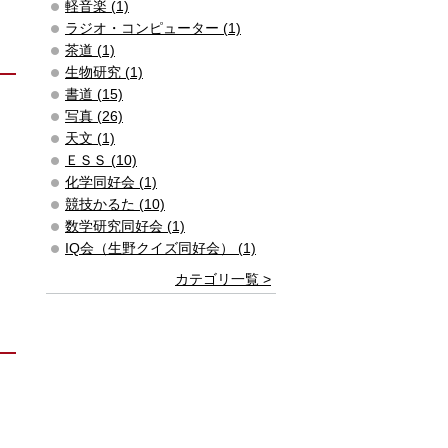
軽音楽 (1)
ラジオ・コンピューター (1)
茶道 (1)
生物研究 (1)
書道 (15)
写真 (26)
天文 (1)
ＥＳＳ (10)
化学同好会 (1)
競技かるた (10)
数学研究同好会 (1)
IQ会（生野クイズ同好会） (1)
カテゴリ一覧 >