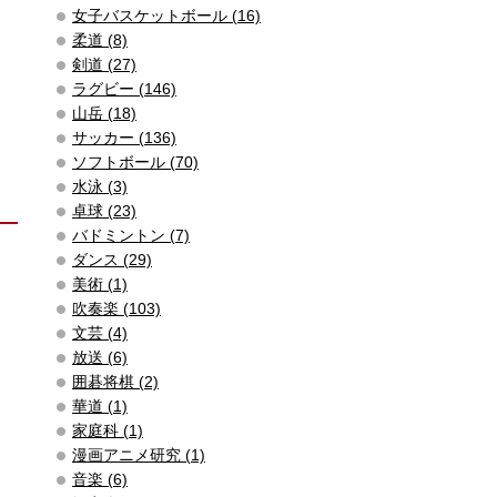
女子バスケットボール (16)
柔道 (8)
剣道 (27)
ラグビー (146)
山岳 (18)
サッカー (136)
ソフトボール (70)
水泳 (3)
卓球 (23)
バドミントン (7)
ダンス (29)
美術 (1)
吹奏楽 (103)
文芸 (4)
放送 (6)
囲碁将棋 (2)
華道 (1)
家庭科 (1)
漫画アニメ研究 (1)
音楽 (6)