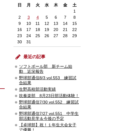
日
月
火
水
木
金
土
1
2
3
4
5
6
7
8
9
10
11
12
13
14
15
16
17
18
19
20
21
22
23
24
25
26
27
28
29
30
31
最近の記事
ソフトボール部 新チーム始
動 近況報告
野球部通信8/3 vol.553 練習試
合結果
生野高校部活動実績
吹奏楽部 8月23日部活動体験！
野球部通信7/30 vol.552 練習試
合結果
野球部通信7/27 vol.551 中学生
部活動見学＆今後の予定
【卓球部】祝！１年生大会女子
で優勝！