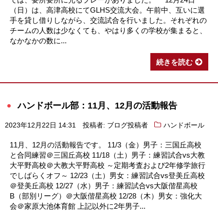
（日）は、高津高校にてGLHS交流大会。午前中、互いに選
手を貸し借りしながら、交流試合を行いました。それぞれの
チームの人数は少なくても、やはり多くの学校が集まると、
なかなかの数に...
続きを読む
ハンドボール部：11月、12月の活動報告
2023年12月22日 14:31
投稿者: ブログ投稿者
ハンドボール
11月、12月の活動報告です。 11/3（金）男子：三国丘高校
と合同練習＠三国丘高校 11/18（土）男子：練習試合vs大教
大平野高校＠大教大平野高校 ～定期考査および2年修学旅行
でしばらくオフ～ 12/23（土）男女：練習試合vs登美丘高校
＠登美丘高校 12/27（水）男子：練習試合vs大阪偕星高校
B（部別リーグ）＠大阪偕星高校 12/28（木）男女：強化大
会＠家原大池体育館 上記以外に2年男子...