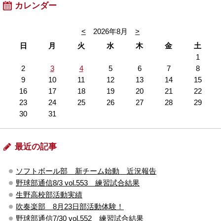
カレンダー
<
2026年8月
>
日
月
火
水
木
金
土
1
2
3
4
5
6
7
8
9
10
11
12
13
14
15
16
17
18
19
20
21
22
23
24
25
26
27
28
29
30
31
最近の記事
ソフトボール部 新チーム始動 近況報告
野球部通信8/3 vol.553 練習試合結果
生野高校部活動実績
吹奏楽部 8月23日部活動体験！
野球部通信7/30 vol.552 練習試合結果