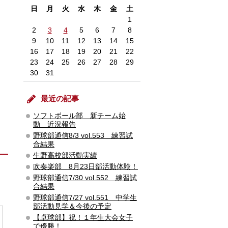
日
月
火
水
木
金
土
1
2
3
4
5
6
7
8
9
10
11
12
13
14
15
16
17
18
19
20
21
22
23
24
25
26
27
28
29
30
31
最近の記事
ソフトボール部 新チーム始
動 近況報告
野球部通信8/3 vol.553 練習試
合結果
生野高校部活動実績
吹奏楽部 8月23日部活動体験！
野球部通信7/30 vol.552 練習試
合結果
野球部通信7/27 vol.551 中学生
部活動見学＆今後の予定
【卓球部】祝！１年生大会女子
で優勝！