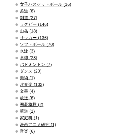
女子バスケットボール (16)
柔道 (8)
剣道 (27)
ラグビー (146)
山岳 (18)
サッカー (136)
ソフトボール (70)
水泳 (3)
卓球 (23)
バドミントン (7)
ダンス (29)
美術 (1)
吹奏楽 (103)
文芸 (4)
放送 (6)
囲碁将棋 (2)
華道 (1)
家庭科 (1)
漫画アニメ研究 (1)
音楽 (6)