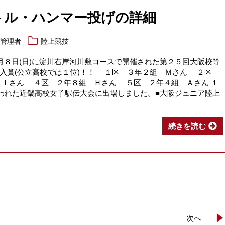
ートル・ハンマー投げの詳細
報管理者
陸上競技
月８日(日)に淀川右岸河川敷コースで開催された第２５回大阪校等
位入賞(公立高校では１位)！！ １区 ３年２組 Ｍさん ２区
Ｉさん ４区 ２年８組 Ｈさん ５区 ２年４組 Ａさん １
行われた近畿高校女子駅伝大会に出場しました。■大阪ジュニア陸上
続きを読む
次へ