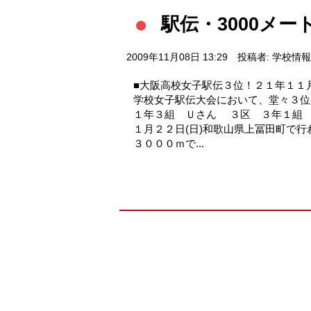
駅伝・3000メ
2009年11月08日 13:29
投稿者: 学校情
■大阪高校女子駅伝３位！２１年１１
学校女子駅伝大会において、堂々３
１年３組 Ｕさん ３区 ３年１組 
１月２２日(日)和歌山県上冨田町で
３０００ｍで...