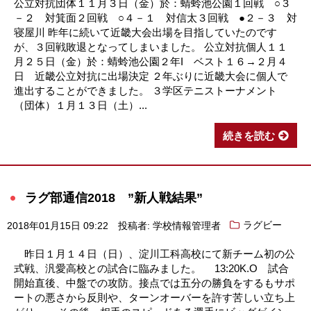
公立対抗団体１１月３日（金）於：蜻蛉池公園１回戦 ○３
－２ 対箕面２回戦 ○４－１ 対信太３回戦 ●２－３ 対
寝屋川 昨年に続いて近畿大会出場を目指していたのです
が、３回戦敗退となってしまいました。 公立対抗個人１１
月２５日（金）於：蜻蛉池公園２年I ベスト１６→２月４
日 近畿公立対抗に出場決定 ２年ぶりに近畿大会に個人で
進出することができました。 ３学区テニストーナメント
（団体）１月１３日（土）...
続きを読む
ラグ部通信2018 ”新人戦結果”
2018年01月15日 09:22
投稿者: 学校情報管理者
ラグビー
昨日１月１４日（日）、淀川工科高校にて新チーム初の公
式戦、汎愛高校との試合に臨みました。 13:20K.O 試合
開始直後、中盤での攻防。接点では五分の勝負をするもサポ
ートの悪さから反則や、ターンオーバーを許す苦しい立ち上