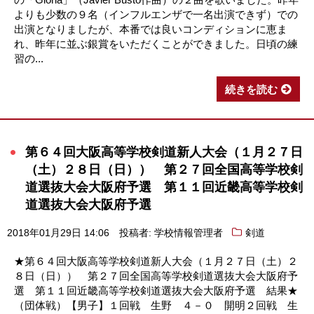
よりも少数の９名（インフルエンザで一名出演できず）での
出演となりましたが、本番では良いコンディションに恵ま
れ、昨年に並ぶ銀賞をいただくことができました。日頃の練
習の...
続きを読む
第６４回大阪高等学校剣道新人大会（１月２７日
（土）２８日（日）） 第２７回全国高等学校剣
道選抜大会大阪府予選 第１１回近畿高等学校剣
道選抜大会大阪府予選
2018年01月29日 14:06
投稿者: 学校情報管理者
剣道
★第６４回大阪高等学校剣道新人大会（１月２７日（土）２
８日（日）） 第２７回全国高等学校剣道選抜大会大阪府予
選 第１１回近畿高等学校剣道選抜大会大阪府予選 結果★
（団体戦）【男子】１回戦 生野 ４－０ 開明２回戦 生