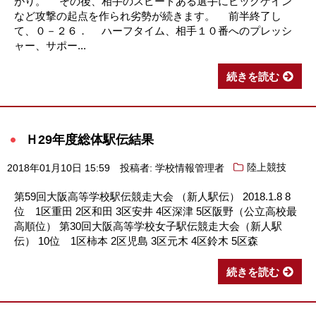
がり。 その後、相手のスピードある選手にビッグゲイン
など攻撃の起点を作られ劣勢が続きます。 前半終了し
て、０－２６． ハーフタイム、相手１０番へのプレッシ
ャー、サポー...
続きを読む
Ｈ29年度総体駅伝結果
2018年01月10日 15:59
投稿者: 学校情報管理者
陸上競技
第59回大阪高等学校駅伝競走大会 （新人駅伝） 2018.1.8 8
位 1区重田 2区和田 3区安井 4区深津 5区阪野（公立高校最
高順位） 第30回大阪高等学校女子駅伝競走大会（新人駅
伝） 10位 1区柿本 2区児島 3区元木 4区鈴木 5区森
続きを読む