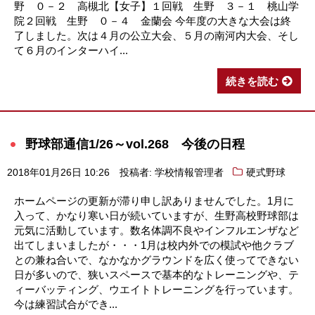
野 ０－２ 高槻北【女子】１回戦 生野 ３－１ 桃山学
院２回戦 生野 ０－４ 金蘭会 今年度の大きな大会は終
了しました。次は４月の公立大会、５月の南河内大会、そし
て６月のインターハイ...
続きを読む
野球部通信1/26～vol.268 今後の日程
2018年01月26日 10:26
投稿者: 学校情報管理者
硬式野球
ホームページの更新が滞り申し訳ありませんでした。1月に
入って、かなり寒い日が続いていますが、生野高校野球部は
元気に活動しています。数名体調不良やインフルエンザなど
出てしまいましたが・・・1月は校内外での模試や他クラブ
との兼ね合いで、なかなかグラウンドを広く使ってできない
日が多いので、狭いスペースで基本的なトレーニングや、テ
ィーバッティング、ウエイトトレーニングを行っています。
今は練習試合ができ...