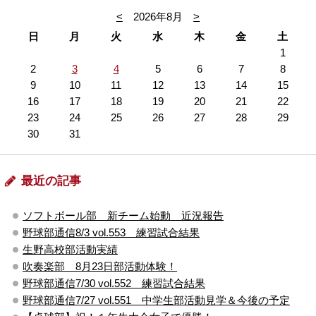
<
2026年8月
>
日
月
火
水
木
金
土
1
2
3
4
5
6
7
8
9
10
11
12
13
14
15
16
17
18
19
20
21
22
23
24
25
26
27
28
29
30
31
最近の記事
ソフトボール部 新チーム始動 近況報告
野球部通信8/3 vol.553 練習試合結果
生野高校部活動実績
吹奏楽部 8月23日部活動体験！
野球部通信7/30 vol.552 練習試合結果
野球部通信7/27 vol.551 中学生部活動見学＆今後の予定