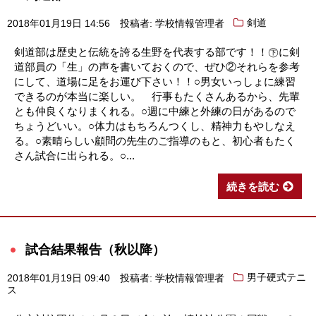
2018年01月19日 14:56
投稿者: 学校情報管理者
剣道
剣道部は歴史と伝統を誇る生野を代表する部です！！㊦に剣
道部員の「生」の声を書いておくので、ぜひ②それらを参考
にして、道場に足をお運び下さい！！○男女いっしょに練習
できるのが本当に楽しい。 行事もたくさんあるから、先輩
とも仲良くなりまくれる。○週に中練と外練の日があるので
ちょうどいい。○体力はもちろんつくし、精神力もやしなえ
る。○素晴らしい顧問の先生のご指導のもと、初心者もたく
さん試合に出られる。○...
続きを読む
試合結果報告（秋以降）
2018年01月19日 09:40
投稿者: 学校情報管理者
男子硬式テニ
ス