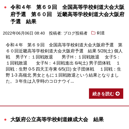
令和４年 第６９回 全国高等学校剣道大会大阪
府予選 第６０回 近畿高等学校剣道大会大阪府
予選 結果
2022年06月06日 08:40
投稿者: ブログ投稿者
剣道
令和４年 第６９回 全国高等学校剣道大会大阪府予選 第
６０回近畿高等学校剣道大会大阪府予選 結果 5/28(土) 個人
戦 男子Y：１回戦敗退 男子H：１回戦敗退 女子S：
１回戦敗退 女子N：４回戦進出 6/4(土) 男子団体戦 １
回戦：生野 0-5 四天王寺東 6/5(日) 女子団体戦 １回戦：生
野 1-3 高槻北 男女ともに１回戦敗退という結果となりまし
た。３年生は入学時のコロナウイ...
続きを読む
大阪府公立高等学校剣道錬成大会 結果