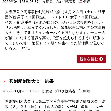
2022年04月25日 08:37
投稿者: ブログ投稿者
剣道
大阪府公立高等学校剣道錬成大会（４月２３日（土））結果
団体戦 男子：３回戦進出 ベスト１６ 女子：３回戦進出
ベスト８ 選手それぞれが自分のポジションの役割をしっか
りと理解し、戦ってくれました。残る試合は南河内公立高校
大会、そして６月のインターハイ予選となります。一人一人
が稽古に対する意識を高め、"壁"を超えられるように頑張っ
てほしいです。 追記）７７期１年生へ まだ部活動で悩んで
いる人、ぜひ...
続きを読む
秀剣愛剣道大会 結果
2022年03月28日 13:50
投稿者: ブログ投稿者
剣道
秀剣愛剣道大会（旧第二学区府立高等学校剣道錬成大会）結
果（３／２７（日）） 【個人の部】 女子M：優勝 女子