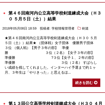
第４６回南河内公立高等学校剣道練成大会（Ｈ３
０ ５月５日（土））結果
2018年05月08日 18:59
投稿者: 学校情報管理者
剣道
★第４６回南河内公立高等学校剣道練成大会（Ｈ３０ ５月
５日（土））結果★ （団体戦）女子団体 優勝男子団体
３位 （個人戦）【男子３年の部】 準優
勝 ３位（２名）【女子３年の部】
準優勝 ?３位【女子１、２年の部】
準優勝 ３位（２名） すばらし
い成績を残してくれました。インターハイ予選まで約１ヶ
月、３年生は「やりきった」と思えるほ...
続きを読む
第１３回公立高等学校剣道錬成大会（Ｈ３０ ４月