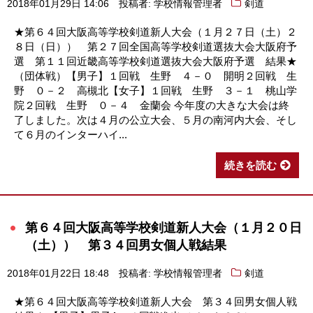
2018年01月29日 14:06
投稿者: 学校情報管理者
剣道
★第６４回大阪高等学校剣道新人大会（１月２７日（土）２
８日（日）） 第２７回全国高等学校剣道選抜大会大阪府予
選 第１１回近畿高等学校剣道選抜大会大阪府予選 結果★
（団体戦）【男子】１回戦 生野 ４－０ 開明２回戦 生
野 ０－２ 高槻北【女子】１回戦 生野 ３－１ 桃山学
院２回戦 生野 ０－４ 金蘭会 今年度の大きな大会は終
了しました。次は４月の公立大会、５月の南河内大会、そし
て６月のインターハイ...
続きを読む
第６４回大阪高等学校剣道新人大会（１月２０日
（土）） 第３４回男女個人戦結果
2018年01月22日 18:48
投稿者: 学校情報管理者
剣道
★第６４回大阪高等学校剣道新人大会 第３４回男女個人戦