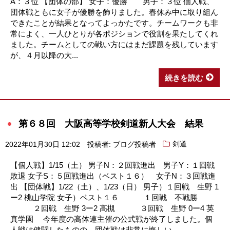
A：３位 【団体の部】 女子：優勝 男子：３位 個人戦、
団体戦ともに女子が優勝を飾りました。春休み中に取り組ん
できたことが結果となってよっかたです。チームワークも非
常によく、一人ひとりが各ポジションで役割を果たしてくれ
ました。チームとしての戦い方にはまだ課題を残しています
が、４月以降の大...
続きを読む
第６８回 大阪高等学校剣道新人大会 結果
2022年01月30日 12:02
投稿者: ブログ投稿者
剣道
【個人戦】1/15（土） 男子N：２回戦進出 男子Y：１回戦
敗退 女子S：５回戦進出（ベスト１６） 女子N：３回戦進
出 【団体戦】1/22（土）、1/23（日） 男子）１回戦 生野 1
ー2 桃山学院 女子）ベスト１６ １回戦 不戦勝
２回戦 生野 3ー2 高槻 ３回戦 生野 0ー4 英
真学園 今年度の高体連主催の公式戦が終了しました。個
人戦は健闘したものの、団体戦は非常に悔しい...