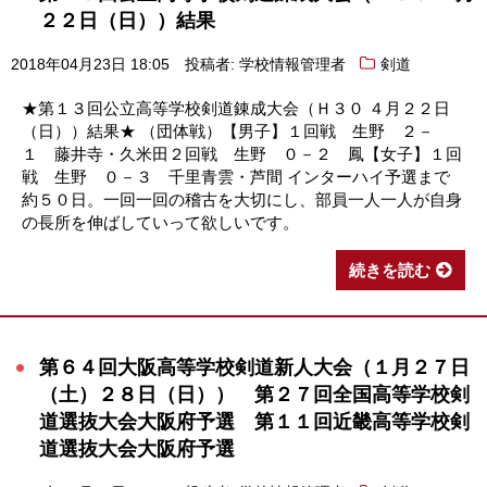
２２日（日））結果
2018年04月23日 18:05
投稿者: 学校情報管理者
剣道
★第１３回公立高等学校剣道錬成大会（Ｈ３０ ４月２２日
（日））結果★ （団体戦）【男子】１回戦 生野 ２－
１ 藤井寺・久米田２回戦 生野 ０－２ 鳳【女子】１回
戦 生野 ０－３ 千里青雲・芦間 インターハイ予選まで
約５０日。一回一回の稽古を大切にし、部員一人一人が自身
の長所を伸ばしていって欲しいです。
続きを読む
第６４回大阪高等学校剣道新人大会（１月２７日
（土）２８日（日）） 第２７回全国高等学校剣
道選抜大会大阪府予選 第１１回近畿高等学校剣
道選抜大会大阪府予選