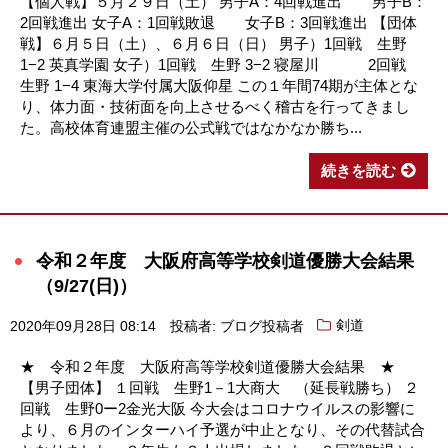
【個人戦】５月２９日（土） 男子A：4回戦進出 男子B：
2回戦進出 女子A：1回戦敗退 女子B：3回戦進出 【団体
戦】６月５日（土）、６月６日（日） 男子）1回戦 生野
1−2 英真学園 女子）1回戦 生野 3−2 寝屋川 2回戦
生野 1−4 東海大学付属大阪仰星 この１年間74期が主体とな
り、体力面・技術面を向上させるべく稽古を行ってきまし
た。高校体育連盟主催の公式戦ではなかなか勝ち...
続きを読む
令和２年度 大阪府高等学校剣道優勝大会結果
（9/27(日)）
2020年09月28日 08:14
投稿者: ブログ投稿者
剣道
★ 令和２年度 大阪府高等学校剣道優勝大会結果 ★
【男子団体】 １回戦 生野1－1大商大 （延長戦勝ち） ２
回戦 生野0ー2金光大阪 今大会はコロナウイルスの影響に
より、６月のインターハイ予選が中止となり、その代替試合