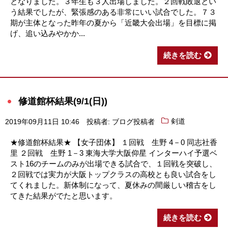
となりました。３年生も３人出場しました。２回戦敗退とい
う結果でしたが、緊張感のある非常にいい試合でした。７３
期が主体となった昨年の夏から「近畿大会出場」を目標に掲
げ、追い込みやかか...
続きを読む
修道館杯結果(9/1(日))
2019年09月11日 10:46
投稿者: ブログ投稿者
剣道
★修道館杯結果★ 【女子団体】 １回戦 生野 4－0 同志社香
里 ２回戦 生野 1－3 東海大学大阪仰星 インターハイ予選ベ
スト16のチームのみが出場できる試合で、１回戦を突破し、
２回戦では実力が大阪トップクラスの高校とも良い試合をし
てくれました。新体制になって、夏休みの間厳しい稽古をし
てきた結果がでたと思います。
続きを読む