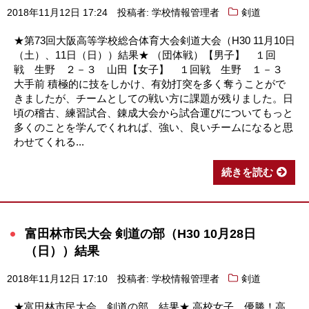
2018年11月12日 17:24
投稿者: 学校情報管理者
剣道
★第73回大阪高等学校総合体育大会剣道大会（H30 11月10日
（土）、11日（日））結果★ （団体戦）【男子】 １回
戦 生野 ２－３ 山田【女子】 １回戦 生野 １－３
大手前 積極的に技をしかけ、有効打突を多く奪うことがで
きましたが、チームとしての戦い方に課題が残りました。日
頃の稽古、練習試合、錬成大会から試合運びについてもっと
多くのことを学んでくれれば、強い、良いチームになると思
わせてくれる...
続きを読む
富田林市民大会 剣道の部（H30 10月28日
（日））結果
2018年11月12日 17:10
投稿者: 学校情報管理者
剣道
★富田林市民大会 剣道の部 結果★ 高校女子 優勝！高