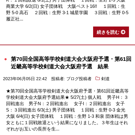
商業大学 6/2(日) 女子団体戦 大阪ベスト16!! １回戦：生
野 5-0 高石 ２回戦：生野 3-1 城星学園 ３回戦：生野 0-5
履正社...
続きを読む
第70回全国高等学校剣道大会大阪府予選・第61回
近畿高等学校剣道大会大阪府予選 結果
2023年06月05日 22:42
投稿者: ブログ投稿者
剣道
★第70回全国高等学校剣道大会大阪府予選・第61回近畿高等
学校剣道大会大阪府予選結果★ 5/27(土) 個人戦 男子H：３
回戦進出 男子N：２回戦進出 女子I：２回戦進出 女子
S：３回戦進出 6/3(土) 男子団体戦 １回戦：生野 0-3 金光
大阪 6/4(日) 女子団体戦 １回戦：生野 1-3 和泉 団体戦は男
女ともに１回戦敗退という結果になりました。３年生はそれ
ぞれがお互いの長所を生...