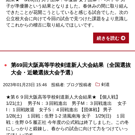
子が準優勝という結果となりました。春休みの間に取り組ん
できたことが花開こうとしていると感じる試合でした。次の
公立校大会に向けて今回の試合で見つけた課題をより意識し
てこれからの稽古に取り組んでほしいです。
続きを読む
第69回大阪高等学校剣道新人大会結果（全国選抜
大会・近畿選抜大会予選）
2023年01月23日 15:46
投稿者: ブログ投稿者
剣道
★第６９回大阪高等学校剣道新人大会結果★ 【個人戦】
1/21(土) 男子N：３回戦進出 男子M：３回戦進出 女子
I：１回戦敗退 女子S：４回戦進出 【団体戦】 男子
1/28(土) １回戦：生野 1-2 清風南海 女子 1/29(日) １回
戦：生野 0-5 履正社 今年度の公式戦は終了しました。この冬
にしっかりと鍛錬し、春からの試合に向けて力をつけていっ
てほしいです。