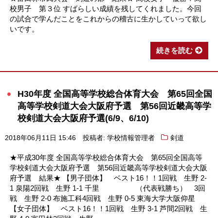
校男子 第３位 すばらしい成績を残してくれました。今回
の試合で学んだことをこれからの稽古に生かしていって欲し
いです。
続きを読む
H30年度 全国高等学校総合体育大会 第65回全国
高等学校剣道大会大阪府予選 第56回近畿高等学
校剣道大会大阪府予選(6/9、6/10)
2018年06月11日 15:46
投稿者: 学校情報管理者
剣道
★平成30年度 全国高等学校総合体育大会 第65回全国高等
学校剣道大会大阪府予選 第56回近畿高等学校剣道大会大阪
府予選 結果★ 【男子団体】 ベスト16！！1回戦 生野 2-
1 泉陽2回戦 生野 1-1 千里 （代表戦勝ち） 3回
戦 生野 2-0 布施工科4回戦 生野 0-5 東海大学大阪仰星
【女子団体】 ベスト16！！1回戦 生野 3-1 芦間2回戦 生