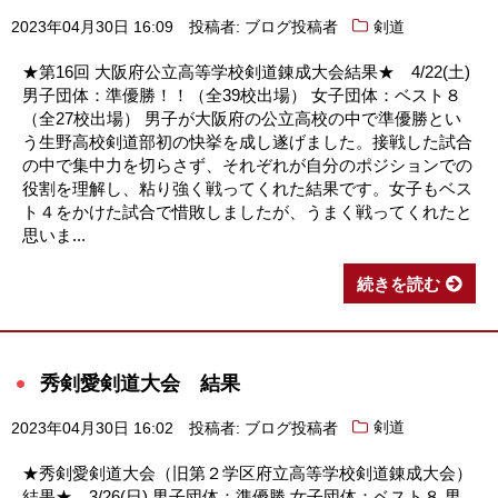
2023年04月30日 16:09
投稿者: ブログ投稿者
剣道
★第16回 大阪府公立高等学校剣道錬成大会結果★ 4/22(土)
男子団体：準優勝！！（全39校出場） 女子団体：ベスト８
（全27校出場） 男子が大阪府の公立高校の中で準優勝とい
う生野高校剣道部初の快挙を成し遂げました。接戦した試合
の中で集中力を切らさず、それぞれが自分のポジションでの
役割を理解し、粘り強く戦ってくれた結果です。女子もベス
ト４をかけた試合で惜敗しましたが、うまく戦ってくれたと
思いま...
続きを読む
秀剣愛剣道大会 結果
2023年04月30日 16:02
投稿者: ブログ投稿者
剣道
★秀剣愛剣道大会（旧第２学区府立高等学校剣道錬成大会）
結果★ 3/26(日) 男子団体：準優勝 女子団体：ベスト８ 男