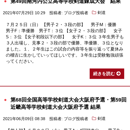
第49回南河内公立高等学校剣道錬成大会 結果
2021年07月29日 10:29
投稿者: ブログ投稿者
剣道
７月２５日（日） 【男子２・３段の部】 男子M：優勝
男子F：準優勝 男子T：３位 【女子２・３段の部】 女子
S：３位 【女子初段以下の部】 女子K：３位 ３年生男子も
３人出場し、見事２・３段の部で優勝、準優勝、３位となり
ました。１、２年生はこの試合の内容等を振り返って夏休み
の稽古に生かしていってほしいです。３年生は受験勉強頑張
ってください。
続きを読む
第68回全国高等学校剣道大会大阪府予選・第59回
近畿高等学校剣道大会大阪府予選 結果
2021年06月09日 08:38
投稿者: ブログ投稿者
剣道