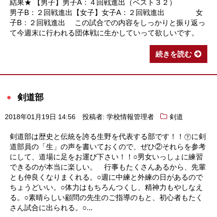
結果★ 【男子】男子A：４回戦進出（ベスト３２）
男子B：２回戦進出【女子】女子A：２回戦進出 女
子B：２回戦進出 この試合での内容をしっかりと振り返っ
て今週末に行われる団体戦に生かしていって欲しいです。
続きを読む
剣道部
2018年01月19日 14:56
投稿者: 学校情報管理者
剣道
剣道部は歴史と伝統を誇る生野を代表する部です！！㊦に剣
道部員の「生」の声を書いておくので、ぜひ②それらを参考
にして、道場に足をお運び下さい！！○男女いっしょに練習
できるのが本当に楽しい。 行事もたくさんあるから、先輩
とも仲良くなりまくれる。○週に中練と外練の日があるので
ちょうどいい。○体力はもちろんつくし、精神力もやしなえ
る。○素晴らしい顧問の先生のご指導のもと、初心者もたく
さん試合に出られる。○...