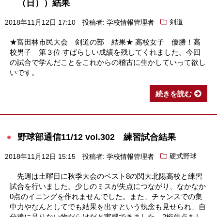
（日））結果
2018年11月12日 17:10
投稿者: 学校情報管理者
剣道
★富田林市民大会 剣道の部 結果★ 高校女子 優勝！高
校男子 第３位 すばらしい成績を残してくれました。今回
の試合で学んだことをこれからの稽古に生かしていって欲し
いです。
続きを読む
野球部通信11/12 vol.302 練習試合結果
2018年11月12日 15:15
投稿者: 学校情報管理者
硬式野球
先週は土曜日に秋季大会のベスト8の関大北陽高校と練習
試合を行いました。少しのミスが失点につながり、なかなか
0点のイニングを作れませんでした。また、チャンスでの集
中力やなんとしてでも結果を出すという執念も見せられ、自
分達に足りない物だらけだと実感できました。2桁失点をし