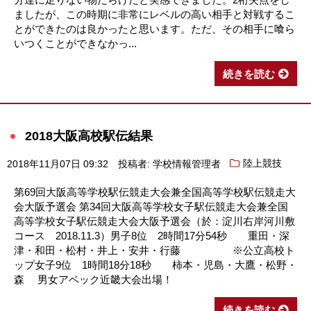
ましたが、この時期に非常にレベルの高い相手と対戦するこ
とができたのは良かったと思います。ただ、その相手に喰ら
いつくことができなかっ...
続きを読む
2018大阪高校駅伝結果
2018年11月07日 09:32
投稿者: 学校情報管理者
陸上競技
第69回大阪高等学校駅伝競走大会兼全国高等学校駅伝競走大
会大阪予選会 第34回大阪高等学校女子駅伝競走大会兼全国
高等学校女子駅伝競走大会大阪予選会（於：淀川右岸河川敷
コース 2018.11.3）男子8位 2時間17分54秒 重田・深
津・和田・松村・井上・安井・行藤 ※公立高校ト
ップ女子9位 1時間18分18秒 柿本・児島・大鷹・松野・
森 男女アベック近畿大会出場！
続きを読む