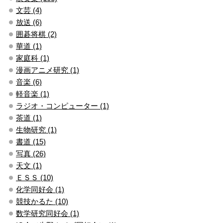
文芸 (4)
放送 (6)
囲碁将棋 (2)
華道 (1)
家庭科 (1)
漫画アニメ研究 (1)
音楽 (6)
軽音楽 (1)
ラジオ・コンピューター (1)
茶道 (1)
生物研究 (1)
書道 (15)
写真 (26)
天文 (1)
ＥＳＳ (10)
化学同好会 (1)
競技かるた (10)
数学研究同好会 (1)