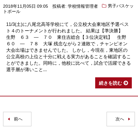
2018年11月05日 09:05
投稿者: 学校情報管理者
男子バスケッ
トボール
11/3(土)に八尾北高等学校にて，公立校大会東地区予選ベス
ト４のトーナメントが行われました。 結果は【準決勝】
生野 ６３ ― ７０ 東住吉総合【３位決定戦】 生野
６０ ― ７８ 大塚 残念ながら２連敗で，チャンピオン
大会出場はできませんでした。 しかし，今現在，東地区の
公立高校の上位と十分に戦える実力があることを確認するこ
とができました。同時に，他校に比べて，試合で活躍できる
選手層が薄いこと...
続きを読む
前へ
次へ