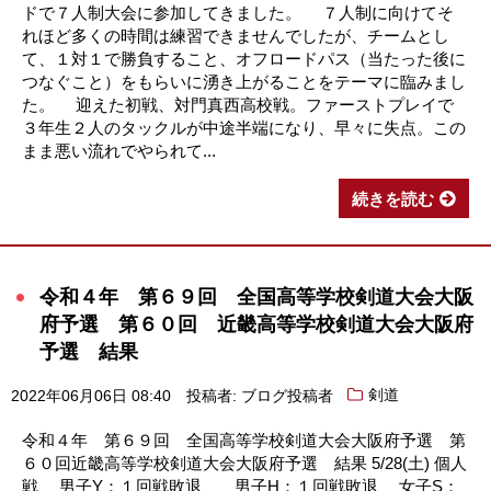
ドで７人制大会に参加してきました。 ７人制に向けてそ
れほど多くの時間は練習できませんでしたが、チームとし
て、１対１で勝負すること、オフロードパス（当たった後に
つなぐこと）をもらいに湧き上がることをテーマに臨みまし
た。 迎えた初戦、対門真西高校戦。ファーストプレイで
３年生２人のタックルが中途半端になり、早々に失点。この
まま悪い流れでやられて...
続きを読む
令和４年 第６９回 全国高等学校剣道大会大阪
府予選 第６０回 近畿高等学校剣道大会大阪府
予選 結果
2022年06月06日 08:40
投稿者: ブログ投稿者
剣道
令和４年 第６９回 全国高等学校剣道大会大阪府予選 第
６０回近畿高等学校剣道大会大阪府予選 結果 5/28(土) 個人
戦 男子Y：１回戦敗退 男子H：１回戦敗退 女子S：