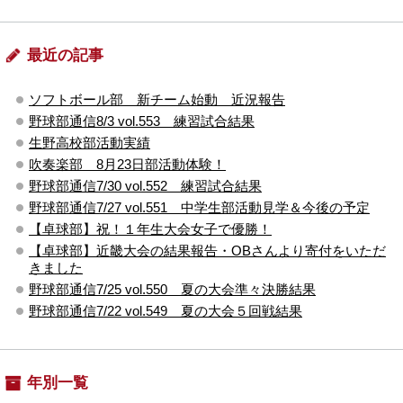
最近の記事
ソフトボール部 新チーム始動 近況報告
野球部通信8/3 vol.553 練習試合結果
生野高校部活動実績
吹奏楽部 8月23日部活動体験！
野球部通信7/30 vol.552 練習試合結果
野球部通信7/27 vol.551 中学生部活動見学＆今後の予定
【卓球部】祝！１年生大会女子で優勝！
【卓球部】近畿大会の結果報告・OBさんより寄付をいただ
きました
野球部通信7/25 vol.550 夏の大会準々決勝結果
野球部通信7/22 vol.549 夏の大会５回戦結果
年別一覧