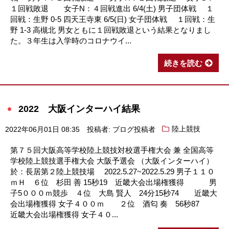
１回戦敗退 女子N：４回戦進出 6/4(土) 男子団体戦 １
回戦：生野 0-5 四天王寺東 6/5(日) 女子団体戦 １回戦：生
野 1-3 高槻北 男女ともに１回戦敗退という結果となりまし
た。３年生は入学時のコロナウイ...
続きを読む
2022 大阪インターハイ結果
2022年06月01日 08:35
投稿者: ブログ投稿者
陸上競技
第７５回大阪高等学校陸上競技対校選手権大会 兼 全国高等
学校陸上競技選手権大会 大阪予選会 （大阪インターハイ）
於：長居第２陸上競技場 2022.5.27~2022.5.29 男子１１０
ｍＨ ６位 杉田 善 15秒19 近畿大会出場権獲得 男
子5０００ｍ競歩 ４位 大島 賢人 24分15秒74 近畿大
会出場権獲得 女子４００ｍ ２位 酒匂 奏 56秒87
近畿大会出場権獲得 女子４０...