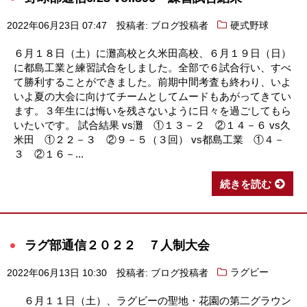
2022年06月23日 07:47
投稿者: ブログ投稿者
硬式野球
６月１８日（土）に灘高校と久米田高校、６月１９日（日）
に都島工業と練習試合をしました。全部で６試合行い、すべ
て勝利することができました。前期中間考査も終わり、いよ
いよ夏の大会に向けてチームとしてムードもあがってきてい
ます。３年生には悔いを残さないように日々を過ごしてもら
いたいです。 試合結果 vs灘 ①１３－２ ②１４－６ vs久
米田 ①２２－３ ②９－５（３回） vs都島工業 ①４－
３ ②１６－...
続きを読む
ラグ部通信２０２２ ７人制大会
2022年06月13日 10:30
投稿者: ブログ投稿者
ラグビー
６月１１日（土）、ラグビーの聖地・花園の第二グラウン