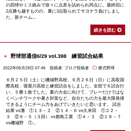
の四球やミス絡みで徐々に点差を詰められ同点に。最終回に
2点勝ち越すものの、裏に3点取られてサヨナラ負けしまし
た。新チーム...
続きを読む
野球部通信6/29 vol.398 練習試合結果
2022年06月29日 07:46
投稿者: ブログ投稿者
硬式野球
６月２５日（土）に磯城野高校、６月２６日（日）に高取国
際高校、寝屋川高校と練習試合をしました。全部で６試合行
い、５勝１敗でした。夏の大会に向けて、プレーだけではな
くベンチワークや暑さ対策など、自分たちの力を最大限発揮
できるようにチーム力をあげていきたいと思います。 試合
結果 vs灘 ①１３－２ ②１４－６ vs久米田 ①２２－
３ ②９－５（３回） vs都島工業 ①４－３ ②１６－７
vs磯城野 ①...