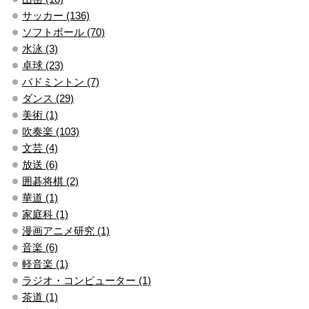
サッカー (136)
ソフトボール (70)
水泳 (3)
卓球 (23)
バドミントン (7)
ダンス (29)
美術 (1)
吹奏楽 (103)
文芸 (4)
放送 (6)
囲碁将棋 (2)
華道 (1)
家庭科 (1)
漫画アニメ研究 (1)
音楽 (6)
軽音楽 (1)
ラジオ・コンピューター (1)
茶道 (1)