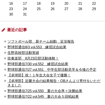
16
17
18
19
20
21
22
23
24
25
26
27
28
29
30
31
最近の記事
ソフトボール部 新チーム始動 近況報告
野球部通信8/3 vol.553 練習試合結果
生野高校部活動実績
吹奏楽部 8月23日部活動体験！
野球部通信7/30 vol.552 練習試合結果
野球部通信7/27 vol.551 中学生部活動見学＆今後の予定
【卓球部】祝！１年生大会女子で優勝！
【卓球部】近畿大会の結果報告・OBさんより寄付をいただ
きました
野球部通信7/25 vol.550 夏の大会準々決勝結果
野球部通信7/22 vol.549 夏の大会５回戦結果