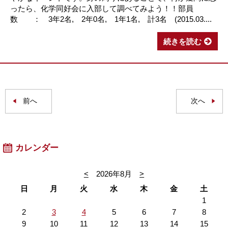
ったら、化学同好会に入部して調べてみよう！！部員
数 ： 3年2名, 2年0名, 1年1名, 計3名 (2015.03....
続きを読む
前へ
次へ
カレンダー
<
2026年8月
>
日
月
火
水
木
金
土
1
2
3
4
5
6
7
8
9
10
11
12
13
14
15