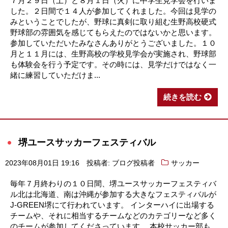
７月２９日（土）と８月１日（火）に中学生見学会を行いま
した。２日間で１４人が参加してくれました。今回は見学の
みということでしたが、野球に真剣に取り組む生野高校硬式
野球部の雰囲気を感じてもらえたのではないかと思います。
参加していただいたみなさんありがとうございました。１０
月と１１月には、生野高校の学校見学会が実施され、野球部
も体験会を行う予定です。その時には、見学だけではなく一
緒に練習していただけま...
続きを読む
堺ユースサッカーフェスティバル
2023年08月01日 19:16
投稿者: ブログ投稿者
サッカー
毎年７月終わりの１０日間、堺ユースサッカーフェスティバ
ル北は北海道、南は沖縄が参加する大きなフェスティバルが
J-GREEN堺にて行われています。 インターハイに出場する
チームや、それに相当するチームなどのカテゴリーなど多く
のチームが参加してくださっています。 本校サッカー部も