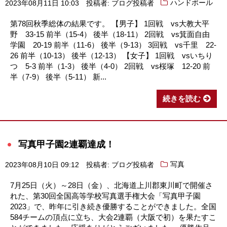
2023年08月11日 10:03
投稿者: ブログ投稿者
ハンドボール
第78回秋季総体の結果です。 【男子】 1回戦 vs大教大平
野 33-15 前半（15-4） 後半（18-11） 2回戦 vs箕面自由
学園 20-19 前半（11-6） 後半（9-13） 3回戦 vs千里 22-
26 前半（10-13） 後半（12-13） 【女子】 1回戦 vsいちり
つ 5-3 前半（1-3） 後半（4-0） 2回戦 vs桜塚 12-20 前
半（7-9） 後半（5-11） 新...
続きを読む
写真甲子園2連覇達成！
2023年08月10日 09:12
投稿者: ブログ投稿者
写真
7月25日（火）～28日（金）、北海道上川郡東川町で開催さ
れた、第30回全国高等学校写真選手権大会「写真甲子園
2023」で、昨年に引き続き優勝することができました。全国
584チームの頂点に立ち、大会2連覇（大阪で初）を果たすこ