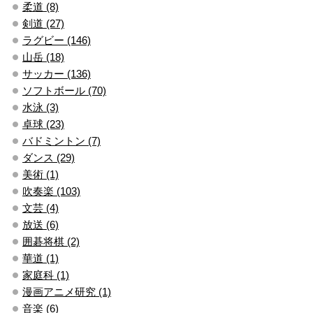
柔道 (8)
剣道 (27)
ラグビー (146)
山岳 (18)
サッカー (136)
ソフトボール (70)
水泳 (3)
卓球 (23)
バドミントン (7)
ダンス (29)
美術 (1)
吹奏楽 (103)
文芸 (4)
放送 (6)
囲碁将棋 (2)
華道 (1)
家庭科 (1)
漫画アニメ研究 (1)
音楽 (6)