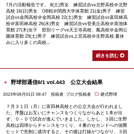
7月の活動報告です。 8(土)男女 練習試合vs北野高校＠北野
高校 16(日)男女 OB戦＠関西大学体育館 21(金)男子 練習
試合vs金岡高校＠金岡高校 22(土)男女 練習試合vs富田林高
校＠富田林高校 26(水)男女 練習試合vs登美丘高校＠原池体
育館 27(木)女子 部別リーグvs天王寺高校、鳳高校＠金岡公
園体育館 29(土)男子 練習試合vs上宮高校＠生野高校 夏休
みに入り多くの高校...
続きを読む
野球部通信8/1 vol.443 公立大会結果
2023年08月01日 08:47
投稿者: ブログ投稿者
硬式野球
７月３１日（月）に富田林高校との公立大会が行われまし
た。序盤はお互いにチャンスをつくりながらあと１本が出
ず、０－０で試合が進んでいきました。しかし、３回に生野
高校は四球からチャンスをつくり、４番のセカンドへの強襲
ヒットで先制に成功すると、その後は打線がつながり、３回