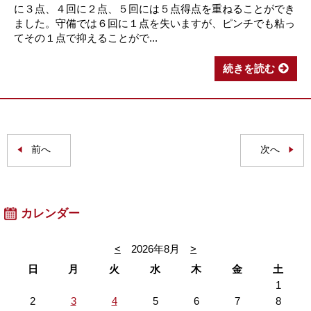
に３点、４回に２点、５回には５点得点を重ねることができ
ました。守備では６回に１点を失いますが、ピンチでも粘っ
てその１点で抑えることがで...
続きを読む
前へ
次へ
カレンダー
<
2026年8月
>
日
月
火
水
木
金
土
1
2
3
4
5
6
7
8