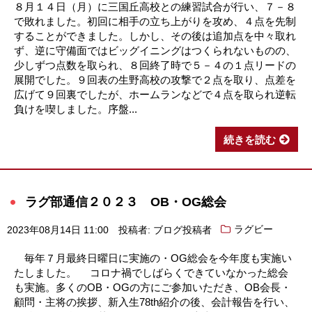
８月１４日（月）に三国丘高校との練習試合が行い、７－８
で敗れました。初回に相手の立ち上がりを攻め、４点を先制
することができました。しかし、その後は追加点を中々取れ
ず、逆に守備面ではビッグイニングはつくられないものの、
少しずつ点数を取られ、８回終了時で５－４の１点リードの
展開でした。９回表の生野高校の攻撃で２点を取り、点差を
広げて９回裏でしたが、ホームランなどで４点を取られ逆転
負けを喫しました。序盤...
続きを読む
ラグ部通信２０２３ OB・OG総会
2023年08月14日 11:00
投稿者: ブログ投稿者
ラグビー
毎年７月最終日曜日に実施の・OG総会を今年度も実施い
たしました。 コロナ禍でしばらくできていなかった総会
も実施。多くのOB・OGの方にご参加いただき、OB会長・
顧問・主将の挨拶、新入生78th紹介の後、会計報告を行い、