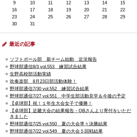
9
10
11
12
13
14
15
16
17
18
19
20
21
22
23
24
25
26
27
28
29
30
31
最近の記事
ソフトボール部 新チーム始動 近況報告
野球部通信8/3 vol.553 練習試合結果
生野高校部活動実績
吹奏楽部 8月23日部活動体験！
野球部通信7/30 vol.552 練習試合結果
野球部通信7/27 vol.551 中学生部活動見学＆今後の予定
【卓球部】祝！１年生大会女子で優勝！
【卓球部】近畿大会の結果報告・OBさんより寄付をいただ
きました
野球部通信7/25 vol.550 夏の大会準々決勝結果
野球部通信7/22 vol.549 夏の大会５回戦結果