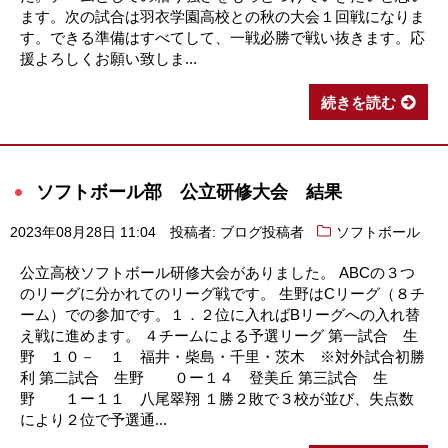
ます。次の試合は羽衣学園高校との秋の大会１回戦になりま
す。できる準備はすべてして、一戦必勝で戦い抜きます。応
援よろしくお願い致しま...
続きを読む
ソフトボール部 公立研修大会 結果
2023年08月28日 11:04
投稿者: ブログ投稿者
ソフトボール
公立高校ソフトボール研修大会がありました。 ABCの３つ
のリーグに分かれてのリーグ戦です。 生野はCリーグ（８チ
ーム）での参加です。１．２位に入ればBリーグへの入れ替
え戦に進めます。 ４チームによる予選リーグ 第一試合 生
野 １０－ １ 福井・柴島・千里・茨木 ※対外試合初勝
利 第二試合 生野 ０ー１４ 登美丘 第三試合 生
野 １ー１１ 八尾翠翔 １勝２敗で３校が並び、失点数
により２位で予選通...