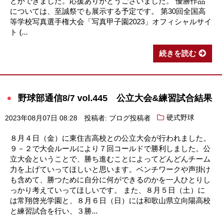
とができました。応援ありがとうございました。 優勝作品
については、至誠祭でも展示する予定です。 第30回全国高
等学校写真選手権大会「写真甲子園2023」オフィシャルサイ
ト (...
続きを読む
野球部通信8/7 vol.445 公立大会&練習試合結果
2023年08月07日 08:28
投稿者: ブログ投稿者
硬式野球
８月４日（金）に東住吉高校との公立大会が行われました。
９－２で大会ルールにより７回コールドで勝利しました。公
立大会ということで、勝ち進むことによってどんどんチーム
力を上げていってほしいと思います。ベンチワークや声掛け
も含めて、勝つために自分に何ができるのかを一人ひとりし
っかり考えていってほしいです。 また、８月５日（土）に
は常翔啓光学園と、８月６日（日）には和歌山県立向陽高校
と練習試合を行い、３勝...