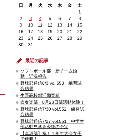
日
月
火
水
木
金
土
1
2
3
4
5
6
7
8
9
10
11
12
13
14
15
16
17
18
19
20
21
22
23
24
25
26
27
28
29
30
31
最近の記事
ソフトボール部 新チーム始
動 近況報告
野球部通信8/3 vol.553 練習試
合結果
生野高校部活動実績
吹奏楽部 8月23日部活動体験！
野球部通信7/30 vol.552 練習試
合結果
野球部通信7/27 vol.551 中学生
部活動見学＆今後の予定
【卓球部】祝！１年生大会女子
で優勝！