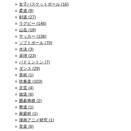
女子バスケットボール (16)
柔道 (8)
剣道 (27)
ラグビー (146)
山岳 (18)
サッカー (136)
ソフトボール (70)
水泳 (3)
卓球 (23)
バドミントン (7)
ダンス (29)
美術 (1)
吹奏楽 (103)
文芸 (4)
放送 (6)
囲碁将棋 (2)
華道 (1)
家庭科 (1)
漫画アニメ研究 (1)
音楽 (6)