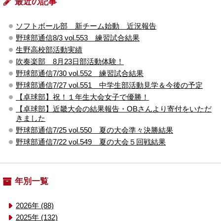
最近の記事
ソフトボール部 新チーム始動 近況報告
野球部通信8/3 vol.553 練習試合結果
生野高校部活動実績
吹奏楽部 8月23日部活動体験！
野球部通信7/30 vol.552 練習試合結果
野球部通信7/27 vol.551 中学生部活動見学＆今後の予定
【卓球部】祝！１年生大会女子で優勝！
【卓球部】近畿大会の結果報告・OBさんより寄付をいただ
きました
野球部通信7/25 vol.550 夏の大会準々決勝結果
野球部通信7/22 vol.549 夏の大会５回戦結果
年別一覧
2026年 (88)
2025年 (132)