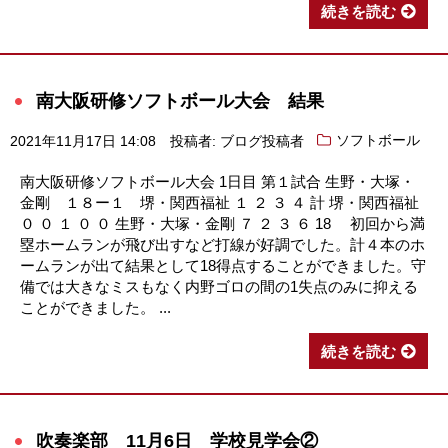
続きを読む
南大阪研修ソフトボール大会 結果
2021年11月17日 14:08
投稿者: ブログ投稿者
ソフトボール
南大阪研修ソフトボール大会 1日目 第１試合 生野・大塚・
金剛 １８ー１ 堺・関西福祉 １ ２ ３ ４ 計 堺・関西福祉
０ ０ １ ０ ０ 生野・大塚・金剛 ７ ２ ３ ６ 18 初回から満
塁ホームランが飛び出すなど打線が好調でした。計４本のホ
ームランが出て結果として18得点することができました。守
備では大きなミスもなく内野ゴロの間の1失点のみに抑える
ことができました。 ...
続きを読む
吹奏楽部 11月6日 学校見学会②