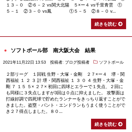
１３－０ ②６－２ vs関大北陽 ５×ー４ vs千里青雲 ①
５－１ ②３－０ vs鳳 ①５－５ ②８－０ v...
続きを読む
ソフトボール部 南大阪大会 結果
2021年11月22日 13:53
投稿者: ブログ投稿者
ソフトボール
２部リーグ １回戦 生野・大塚・金剛 ２７×ー４ 堺・関
西福祉 １ ２ ３ 計 堺・関西福祉 １ ３ ０ ４ 生野・大塚・金
剛 ７ １５ ５× ２７× 初回に四球とエラーで１失点、２回に
も同様に３失点しますが3回は０点に抑えました。 攻撃面は
打線好調で四死球で貯めたランナーをきっちり返すことがで
きました。盗塁・バント・エンドランもうまく使うことがで
き２７得点しました。８０...
続きを読む