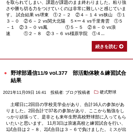
を取られてしまい、課題が課題のまま終わりました。粘り強
さや勝ち切る力をつけていくのは非常に難しいと感じていま
す。 試合結果 vs堺東 ①２－２ ②４－１４ vs狭山 ①１
３－０ ②６－２ vs関大北陽 ５×ー４ vs千里青雲 ①５
－１ ②３－０ vs鳳 ①５－５ ②８－０ vs浪
速 ①２－８ ②３－６ vs橿原学院 ①４...
続きを読む
野球部通信11/9 vol.377 部活動体験＆練習試合
結果
2021年11月09日 16:41
投稿者: ブログ投稿者
硬式野球
土曜日に2回目の学校見学会があり、合計16人の参加があ
りました。2回合計で37名の参加があり、ここから勉強をし
っかり頑張って、是非とも来年生野高校野球部に入ってもら
いたいと思います。 11月3日は浪速高校と練習試合を行い、
1試合目は２－８、2試合目は３－６で負けました。ミスが出