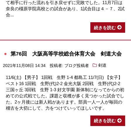
て相手に行った流れを引き戻せずに完敗でした。11月7日は
奈良の橿原学院高校との試合があり、1試合目は４－７、2試
合...
続きを読む
第76回 大阪高等学校総合体育大会 剣道大会
2021年11月08日 14:34
投稿者: ブログ投稿者
剣道
11/6(土) 【男子】 1回戦 生野 1-4 都島工 11/7(日) 【女子】
ベスト16 1回戦 生野(代)2-2 金光大阪 2回戦 生野(代)2-2
三国ヶ丘 3回戦 生野 1-3 好文学園 新体制になってからの初
めての公式戦でした。課題と収穫が多く見つかった試合でし
た。2ヶ月後には新人戦があります。部員一人一人が毎回の
稽古を大切にして、力をつけていってほしいです。
続きを読む