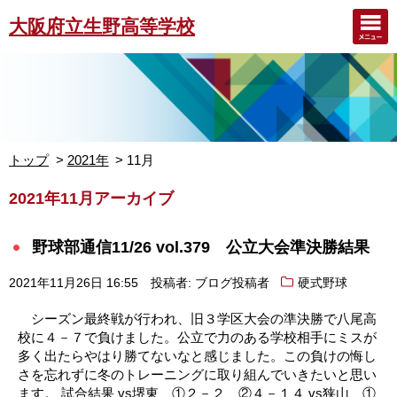
大阪府立生野高等学校
トップ
2021年
11月
2021年11月アーカイブ
野球部通信11/26 vol.379 公立大会準決勝結果
2021年11月26日 16:55
投稿者: ブログ投稿者
硬式野球
シーズン最終戦が行われ、旧３学区大会の準決勝で八尾高
校に４－７で負けました。公立で力のある学校相手にミスが
多く出たらやはり勝てないなと感じました。この負けの悔し
さを忘れずに冬のトレーニングに取り組んでいきたいと思い
ます。 試合結果 vs堺東 ①２－２ ②４－１４ vs狭山 ①