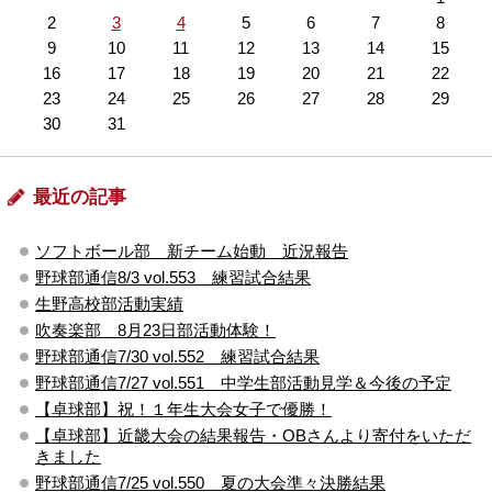
2
3
4
5
6
7
8
9
10
11
12
13
14
15
16
17
18
19
20
21
22
23
24
25
26
27
28
29
30
31
最近の記事
ソフトボール部 新チーム始動 近況報告
野球部通信8/3 vol.553 練習試合結果
生野高校部活動実績
吹奏楽部 8月23日部活動体験！
野球部通信7/30 vol.552 練習試合結果
野球部通信7/27 vol.551 中学生部活動見学＆今後の予定
【卓球部】祝！１年生大会女子で優勝！
【卓球部】近畿大会の結果報告・OBさんより寄付をいただ
きました
野球部通信7/25 vol.550 夏の大会準々決勝結果