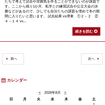
たちで考えて試合や雰囲気を作ることができないのが課題で
す。ここから残り1か月、私学との練習試合や公立大会の決
勝などがあるので、少しでも自分たちの課題を埋めて冬の期
間に入りたいと思います。 試合結果 vs堺東 ①２－２ ②
４－１４ vs...
続きを読む
前へ
次へ
カレンダー
<
2026年8月
>
日
月
火
水
木
金
土
1