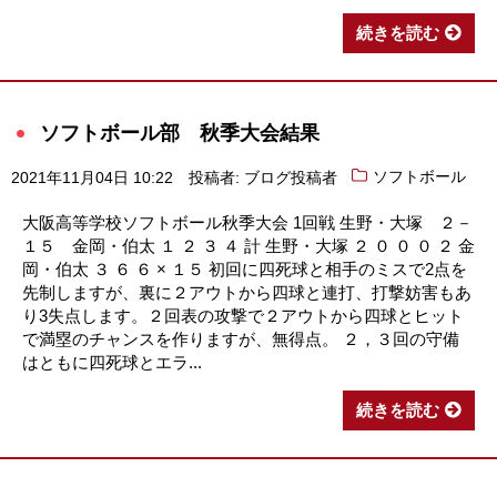
続きを読む
ソフトボール部 秋季大会結果
2021年11月04日 10:22
投稿者: ブログ投稿者
ソフトボール
大阪高等学校ソフトボール秋季大会 1回戦 生野・大塚 ２－
１５ 金岡・伯太 １ ２ ３ ４ 計 生野・大塚 ２ ０ ０ ０ ２ 金
岡・伯太 ３ ６ ６ × １５ 初回に四死球と相手のミスで2点を
先制しますが、裏に２アウトから四球と連打、打撃妨害もあ
り3失点します。２回表の攻撃で２アウトから四球とヒット
で満塁のチャンスを作りますが、無得点。 ２，３回の守備
はともに四死球とエラ...
続きを読む