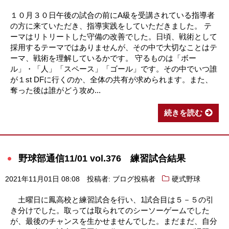
１０月３０日午後の試合の前にA級を受講されている指導者
の方に来ていただき、指導実践をしていただきました。 テ
ーマはリトリートした守備の改善でした。日頃、戦術として
採用するテーマではありませんが、その中で大切なことはテ
ーマ、戦術を理解しているかです。 守るものは「ボー
ル」・「人」「スペース」「ゴール」です。その中でいつ誰
が１st DFに行くのか、全体の共有が求められます。また、
奪った後は誰がどう攻め...
続きを読む
野球部通信11/01 vol.376 練習試合結果
2021年11月01日 08:08
投稿者: ブログ投稿者
硬式野球
土曜日に鳳高校と練習試合を行い、1試合目は５－５の引
き分けでした。取っては取られてのシーソーゲームでした
が、最後のチャンスを生かせませんでした。まだまだ、自分