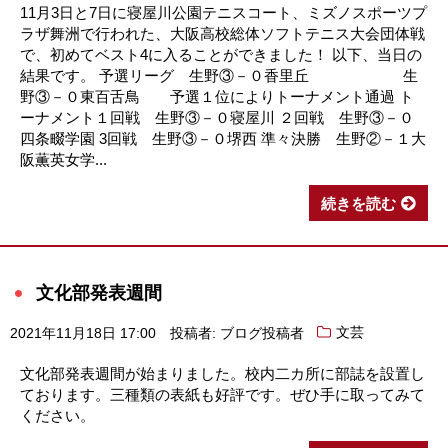
11月3日と7日に寝屋川公園テニスコート、ミズノスポーツプ
ラザ舞洲で行われた、大阪高校総体ソフトテニス大会団体戦
で、初めてベスト4に入ることができました！ 以下、当日の
結果です。 予選リーグ 生野③－０香里丘 生
野③－０東百舌鳥 予選１位によりトーナメント通過 ト
ーナメント１回戦 生野③－０寝屋川 ２回戦 生野③－０
四条畷学園 3回戦 生野③－０堺西 準々決勝 生野②－１大
阪薫英女学...
続きを読む
文化部発表週間
2021年11月18日 17:00
投稿者: ブログ投稿者
文芸
文化部発表週間が始まりました。校内二カ所に部誌を設置し
ております。三種類の表紙も好評です。ぜひ手に取ってみて
ください。