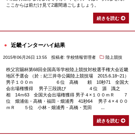
ここからは前だけ見て2週間過ごしましょう。
続きを読む
近畿インターハイ結果
2015年06月26日 13:55
投稿者: 学校情報管理者
陸上競技
秩父宮賜杯第68回全国高等学校陸上競技対校選手権大会近畿
地区予選会 （於：紀三井寺公園陸上競技場 2015.6.18~21）
男子１００ｍ ６位 高橋 頼 10秒71 全国大
会出場権獲得 男子三段跳び ４位 源 識之
相 14ｍ63 全国大会出場権獲得 男子４×１００ｍＲ ７
位 畑浦佑・高橋・福田・畑浦秀 41秒64 男子４×４００
ｍＲ ５位 小林・畑浦秀・高橋・荒田 ...
続きを読む