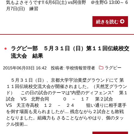
気もよさそうです!! 6月6日(土) vs阿倍野 ＠生野G 13:00～ 6
月7日(日) 練習
続きを読む
ラグビー部 ５月３１日（日）第１１回伝統校交
流大会 結果
2015年06月03日 16:42
投稿者: 学校情報管理者
ラグビー
５月３１日（日）、京都大学宇治黄檗グラウンドにて 第
１１回伝統校交流大会が開催されました。（天然芝グラウン
ド） この日の試合のテーマは“内壁のディフェンス” 第１
試合 VS 北野合同 ０ － １７ 第２試合
VS 天王寺高校 １２ － ２４ 狙い通りに相手選手
を倒す場面も見られましたが… 残念ながら２試合とも敗戦
となりました。組織力も さることながらやはり、個のタッ
クル技術...