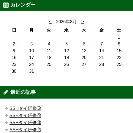
カレンダー
<
2026年8月
>
日
月
火
水
木
金
土
1
2
3
4
5
6
7
8
9
10
11
12
13
14
15
16
17
18
19
20
21
22
23
24
25
26
27
28
29
30
31
最近の記事
SSHタイ研修⑤
SSHタイ研修④
SSHタイ研修③
SSHタイ研修②