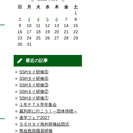
日
月
火
水
木
金
土
1
2
3
4
5
6
7
8
9
10
11
12
13
14
15
16
17
18
19
20
21
22
23
24
25
26
27
28
29
30
31
最近の記事
SSHタイ研修⑤
SSHタイ研修④
SSHタイ研修③
SSHタイ研修②
SSHタイ研修①
１年ＰＴＡ学年集会
裁判所に行こう！～団体傍聴～
進学フェア2027
ＳＳＨタイ海外研修結団式
救命救急職員研修