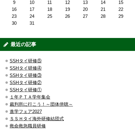
9
10
11
12
13
14
15
16
17
18
19
20
21
22
23
24
25
26
27
28
29
30
31
最近の記事
SSHタイ研修⑤
SSHタイ研修④
SSHタイ研修③
SSHタイ研修②
SSHタイ研修①
１年ＰＴＡ学年集会
裁判所に行こう！～団体傍聴～
進学フェア2027
ＳＳＨタイ海外研修結団式
救命救急職員研修