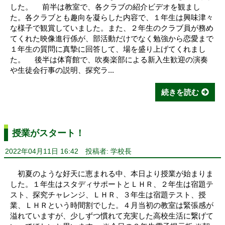
した。 前半は教室で、各クラブの紹介ビデオを観まし
た。各クラブとも趣向を凝らした内容で、１年生は興味津々
な様子で観賞していました。また、２年生のクラブ員が務め
てくれた映像進行係が、部活動だけでなく勉強から恋愛まで
１年生の質問に真摯に回答して、場を盛り上げてくれまし
た。 後半は体育館で、吹奏楽部による新入生歓迎の演奏
や生徒会行事の説明、探究ラ...
続きを読む
授業がスタート！
2022年04月11日 16:42
投稿者: 学校長
初夏のような好天に恵まれる中、本日より授業が始まりま
した。１年生はスタディサポートとＬＨＲ、２年生は宿題テ
スト、探究チャレンジ、ＬＨＲ、３年生は宿題テスト、授
業、ＬＨＲという時間割でした。４月当初の教室は緊張感が
溢れていますが、少しずつ慣れて充実した高校生活に繋げて