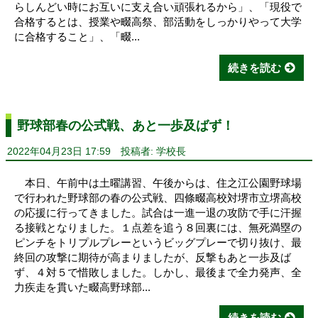
らしんどい時にお互いに支え合い頑張れるから」、「現役で
合格するとは、授業や畷高祭、部活動をしっかりやって大学
に合格すること」、「畷...
続きを読む
野球部春の公式戦、あと一歩及ばず！
2022年04月23日 17:59
投稿者: 学校長
本日、午前中は土曜講習、午後からは、住之江公園野球場
で行われた野球部の春の公式戦、四條畷高校対堺市立堺高校
の応援に行ってきました。試合は一進一退の攻防で手に汗握
る接戦となりました。１点差を追う８回裏には、無死満塁の
ピンチをトリプルプレーというビッグプレーで切り抜け、最
終回の攻撃に期待が高まりましたが、反撃もあと一歩及ば
ず、４対５で惜敗しました。しかし、最後まで全力発声、全
力疾走を貫いた畷高野球部...
続きを読む