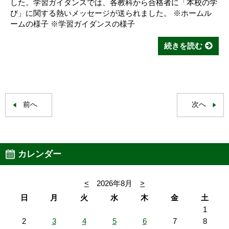
した。学習ガイダンスでは、各教科から合格者に「本校の学
び」に関する熱いメッセージが送られました。 ※ホームル
ームの様子 ※学習ガイダンスの様子
続きを読む
前へ
次へ
カレンダー
<
2026年8月
>
日
月
火
水
木
金
土
1
2
3
4
5
6
7
8