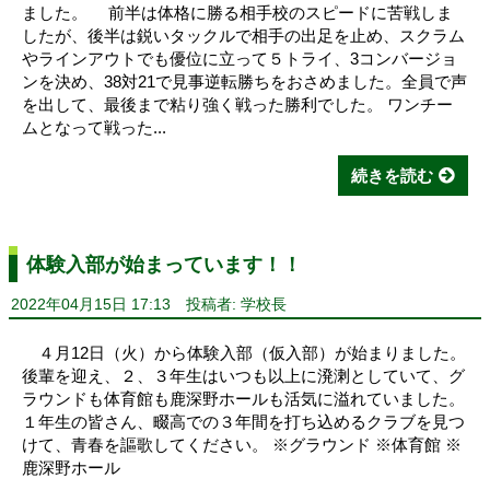
ました。 前半は体格に勝る相手校のスピードに苦戦しま
したが、後半は鋭いタックルで相手の出足を止め、スクラム
やラインアウトでも優位に立って５トライ、3コンバージョ
ンを決め、38対21で見事逆転勝ちをおさめました。全員で声
を出して、最後まで粘り強く戦った勝利でした。 ワンチー
ムとなって戦った...
続きを読む
体験入部が始まっています！！
2022年04月15日 17:13
投稿者: 学校長
４月12日（火）から体験入部（仮入部）が始まりました。
後輩を迎え、２、３年生はいつも以上に溌溂としていて、グ
ラウンドも体育館も鹿深野ホールも活気に溢れていました。
１年生の皆さん、畷高での３年間を打ち込めるクラブを見つ
けて、青春を謳歌してください。 ※グラウンド ※体育館 ※
鹿深野ホール