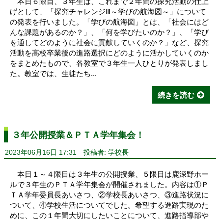
本日６限目、３年生は、これまで２年間の探究活動の仕上
げとして、「探究チャレンジⅢ～学びの航海図～」について
の発表を行いました。「学びの航海図」とは、「社会にはど
んな課題があるのか？」、「何を学びたいのか？」、「学び
を通してどのように社会に貢献していくのか？」など、探究
活動を高校卒業後の進路選択にどのように活かしていくのか
をまとめたもので、各教室で３年生一人ひとりが発表しまし
た。教室では、生徒たち...
続きを読む
３年公開授業＆ＰＴＡ学年集会！
2023年06月16日 17:31
投稿者: 学校長
本日１～４限目は３年生の公開授業、５限目は鹿深野ホー
ルで３年生のＰＴＡ学年集会が開催されました。内容は①Ｐ
ＴＡ学年委員長あいさつ、②学校長あいさつ、③進路状況に
ついて、④学校生活についてでした。希望する進路実現のた
めに、この１年間大切にしたいことについて、進路指導部や