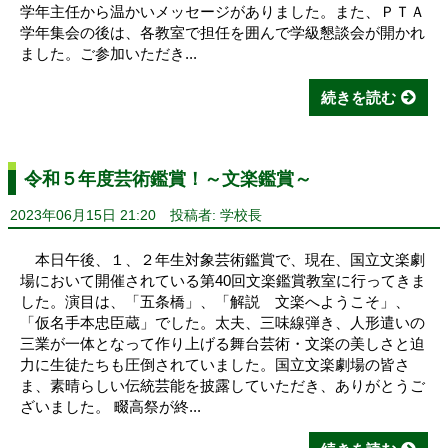
学年主任から温かいメッセージがありました。また、ＰＴＡ
学年集会の後は、各教室で担任を囲んで学級懇談会が開かれ
ました。ご参加いただき...
続きを読む
令和５年度芸術鑑賞！～文楽鑑賞～
2023年06月15日 21:20
投稿者: 学校長
本日午後、１、２年生対象芸術鑑賞で、現在、国立文楽劇
場において開催されている第40回文楽鑑賞教室に行ってきま
した。演目は、「五条橋」、「解説 文楽へようこそ」、
「仮名手本忠臣蔵」でした。太夫、三味線弾き、人形遣いの
三業が一体となって作り上げる舞台芸術・文楽の美しさと迫
力に生徒たちも圧倒されていました。国立文楽劇場の皆さ
ま、素晴らしい伝統芸能を披露していただき、ありがとうご
ざいました。 畷高祭が終...