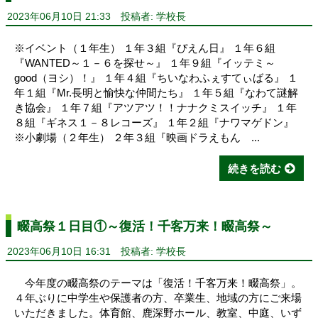
2023年06月10日 21:33
投稿者: 学校長
※イベント（１年生） １年３組『ぴえん日』 １年６組
『WANTED～１－６を探せ～』 １年９組『イッテミ～
good（ヨシ）！』 １年４組『ちいなわふぇすてぃばる』 １
年１組『Mr.長明と愉快な仲間たち』 １年５組『なわて謎解
き協会』 １年７組『アツアツ！！ナナクミスイッチ』 １年
８組『ギネス１－８レコーズ』 １年２組『ナワマゲドン』
※小劇場（２年生） ２年３組『映画ドラえもん ...
続きを読む
畷高祭１日目①～復活！千客万来！畷高祭～
2023年06月10日 16:31
投稿者: 学校長
今年度の畷高祭のテーマは「復活！千客万来！畷高祭」。
４年ぶりに中学生や保護者の方、卒業生、地域の方にご来場
いただきました。体育館、鹿深野ホール、教室、中庭、いず