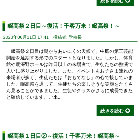
続きを読む
畷高祭２日目～復活！千客万来！畷高祭！～
2023年06月11日 17:41
投稿者: 学校長
畷高祭２日目は朝からあいにくの天候で、中庭の第三芸能
開始を延期する形でのスタートとなりました。しかし、体育
館や鹿深野ホールは昨日以上の来場者で、生徒たちの熱演で
大いに盛り上がりました。また、イベントもお子さま連れの
来場者が多く、生徒たちは「おもてなし」の心で接していま
した。畷高祭を通じて、生徒たちの楽しそうな笑顔をたくさ
ん見ることができました。生徒やクラスがさらに成長できた
と確信しています。ご来...
続きを読む
畷高祭１日目②～復活！千客万来！畷高祭～