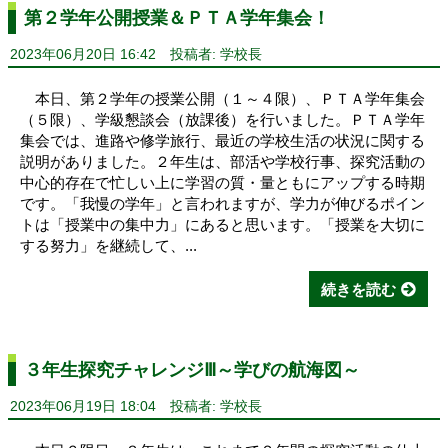
第２学年公開授業＆ＰＴＡ学年集会！
2023年06月20日 16:42
投稿者: 学校長
本日、第２学年の授業公開（１～４限）、ＰＴＡ学年集会
（５限）、学級懇談会（放課後）を行いました。ＰＴＡ学年
集会では、進路や修学旅行、最近の学校生活の状況に関する
説明がありました。２年生は、部活や学校行事、探究活動の
中心的存在で忙しい上に学習の質・量ともにアップする時期
です。「我慢の学年」と言われますが、学力が伸びるポイン
トは「授業中の集中力」にあると思います。「授業を大切に
する努力」を継続して、...
続きを読む
３年生探究チャレンジⅢ～学びの航海図～
2023年06月19日 18:04
投稿者: 学校長