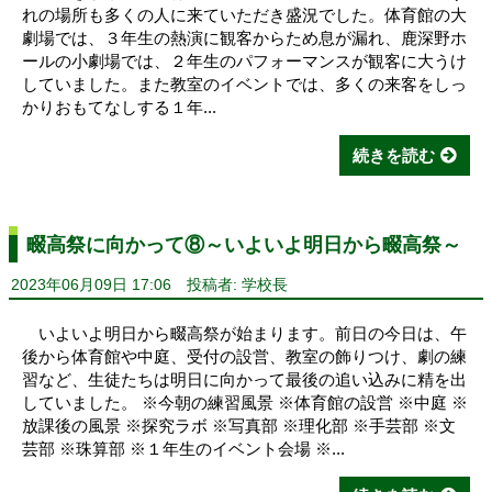
れの場所も多くの人に来ていただき盛況でした。体育館の大
劇場では、３年生の熱演に観客からため息が漏れ、鹿深野ホ
ールの小劇場では、２年生のパフォーマンスが観客に大うけ
していました。また教室のイベントでは、多くの来客をしっ
かりおもてなしする１年...
続きを読む
畷高祭に向かって⑧～いよいよ明日から畷高祭～
2023年06月09日 17:06
投稿者: 学校長
いよいよ明日から畷高祭が始まります。前日の今日は、午
後から体育館や中庭、受付の設営、教室の飾りつけ、劇の練
習など、生徒たちは明日に向かって最後の追い込みに精を出
していました。 ※今朝の練習風景 ※体育館の設営 ※中庭 ※
放課後の風景 ※探究ラボ ※写真部 ※理化部 ※手芸部 ※文
芸部 ※珠算部 ※１年生のイベント会場 ※...