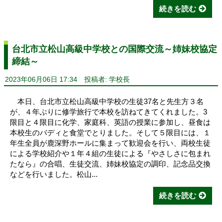
続きを読む
台北市立松山高級中学校との国際交流～姉妹校協定
締結～
2023年06月06日 17:34
投稿者: 学校長
本日、台北市立松山高級中学校の生徒37名と先生方３名
が、４年ぶりに修学旅行で本校を訪ねてきてくれました。3
限目と４限目に化学、家庭科、英語の授業に参加し、昼食は
本校生のバディと食堂でとりました。そして５限目には、１
年生全員が鹿深野ホールに集まって歓迎会を行い、両校生徒
による学校紹介や１年４組の生徒による『やさしさに包まれ
たなら』の合唱、生徒交流、姉妹校協定の調印、記念品交換
などを行いました。松山...
続きを読む