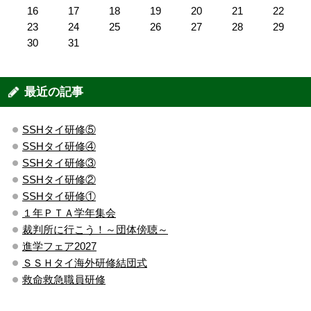
16
17
18
19
20
21
22
23
24
25
26
27
28
29
30
31
最近の記事
SSHタイ研修⑤
SSHタイ研修④
SSHタイ研修③
SSHタイ研修②
SSHタイ研修①
１年ＰＴＡ学年集会
裁判所に行こう！～団体傍聴～
進学フェア2027
ＳＳＨタイ海外研修結団式
救命救急職員研修