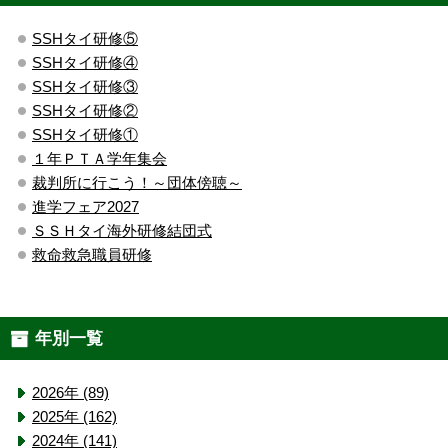
SSHタイ研修⑤
SSHタイ研修④
SSHタイ研修③
SSHタイ研修②
SSHタイ研修①
１年ＰＴＡ学年集会
裁判所に行こう！～団体傍聴～
進学フェア2027
ＳＳＨタイ海外研修結団式
救命救急職員研修
年別一覧
2026年 (89)
2025年 (162)
2024年 (141)