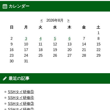
カレンダー
<
2026年8月
>
日
月
火
水
木
金
土
1
2
3
4
5
6
7
8
9
10
11
12
13
14
15
16
17
18
19
20
21
22
23
24
25
26
27
28
29
30
31
最近の記事
SSHタイ研修⑤
SSHタイ研修④
SSHタイ研修③
SSHタイ研修②