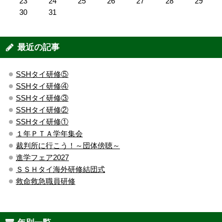
23
24
25
26
27
28
29
30
31
最近の記事
SSHタイ研修⑤
SSHタイ研修④
SSHタイ研修③
SSHタイ研修②
SSHタイ研修①
１年ＰＴＡ学年集会
裁判所に行こう！～団体傍聴～
進学フェア2027
ＳＳＨタイ海外研修結団式
救命救急職員研修