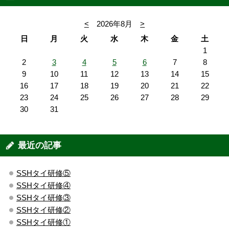
<
2026年8月
>
日
月
火
水
木
金
土
1
2
3
4
5
6
7
8
9
10
11
12
13
14
15
16
17
18
19
20
21
22
23
24
25
26
27
28
29
30
31
最近の記事
SSHタイ研修⑤
SSHタイ研修④
SSHタイ研修③
SSHタイ研修②
SSHタイ研修①