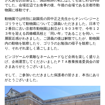
さんあるお部屋など、国語教師の私にはとても楽しめる内容
でした。会場近辺でお食事の後、午後の会場である京都市動
物園に移動です。
動物園では特別に副園長の田中正之先生からチンパンジーと
ゴリラそして動物園についてご講義いただきました。日本で
２番目に古い京都市動物園は創立が１９０３年で、今年１２
３年を迎える四條畷高校と「同い年」であることを伺い、一
層親近感がわきまし
た。ご講義の後は解散でしたが、動物園
内の動物を観察したり、ゴリラのお勉強の様子を観察した
り、それぞれ楽しく過ごしました。
ビンゴゲームや素敵なネームカードなど企画を楽しく盛り上
げ、企画運営してくださいましたＰＴＡ教養推進委員会の皆
さまありがとうございました。
そして、ご参加いただきました保護者の皆
さま、本当にあり
がとうございました。