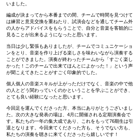
いました。
編成が決まってから本番までの間、チームで時間を見つけて
は練習と意見交換を重ねたり、試演会などを通してチーム外
の人からアドバイスをもらうことで、自分と音楽を客観的に
見ることが出来るようになったと思います。
当日は少し緊張もありましたが、チームでコミュニケーショ
ンをとり、音楽を作り上げる楽しさを味わいながら演奏する
ことができました。演奏が終わったチームから「すごく楽し
かった！このチームで出来てほんとによかった！」という声
が聞こえてきたことがすごく印象的でした。
個人個人の音楽スキルが上がっただけでなく、音楽の中で他
の人とどう関わっていくのかということを学ぶことができ、
とても良い経験になったと思います。
今回足を運んでくださった方、本当にありがとうございまし
た。次の大きな発表の場は、4月に開催される定期演奏会で
す。私たちの一年の集大成であり、これをもって76期生は引
退となります。今回来てくださった方も、そうでない方も、
私たちの演奏を聴きに来てくださったら嬉しいです！