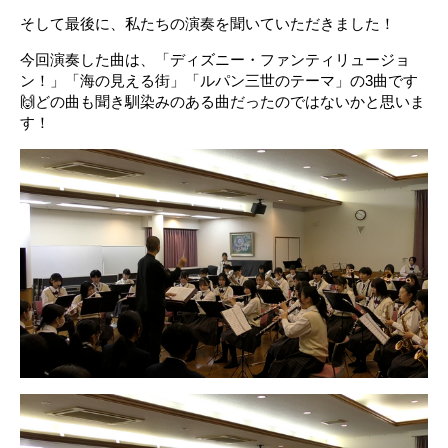
そして最後に
、私たちの演奏を聞いていただきました！
今回演奏した曲は、「ディズニー・ファンティリュージョ
ン
！
」
「海の見える街」
「ルパン三世のテーマ」
の3曲です
🙌
どの曲も聞き馴染み
の
ある曲
だったのではない
かと思いま
す！