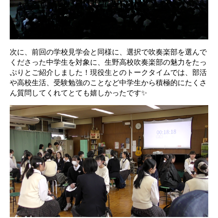
次に、
前回の学校見学会と同様に、選択で吹奏楽部を選んで
くださった中学生を対象に
、生野高校吹奏楽部の魅力をたっ
ぷりとご紹介しました！
現役生とのトークタイムでは、部活
や
高校生活、受験勉強のことなど
中学生から
積極的に
たくさ
ん質問してくれ
てとても
嬉しかったです
✨