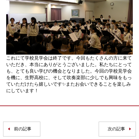
これにて学校見学会は終了です。
今回もたくさんの方に来て
い
た
だき、
本当にありがとうございました。
私たちにとって
も
、
とても良い
学びの
機会となりました
。
今回の学校見学会
を機に
、
生野高校に、そして吹奏楽部に少しでも興味をもっ
ていただけたら嬉しいです
✨またお会いできることを楽しみ
にしています！
前の記事
次の記事