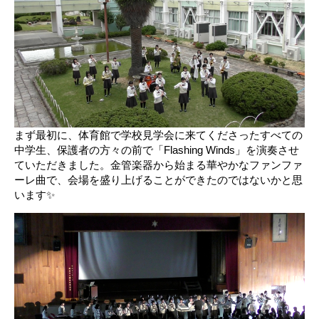
まず最初に、
体育館で
学校見学会に来てくださったすべての
中学生、保護者の方々の
前で「
Flashing Winds
」
を演奏させ
ていただきました。
金管楽器から始まる華やかなファンファ
ーレ曲で、
会場を盛り上げることができたのではないかと思
います
✨