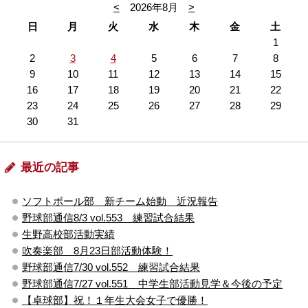
<
2026年8月
>
日
月
火
水
木
金
土
1
2
3
4
5
6
7
8
9
10
11
12
13
14
15
16
17
18
19
20
21
22
23
24
25
26
27
28
29
30
31
最近の記事
ソフトボール部 新チーム始動 近況報告
野球部通信8/3 vol.553 練習試合結果
生野高校部活動実績
吹奏楽部 8月23日部活動体験！
野球部通信7/30 vol.552 練習試合結果
野球部通信7/27 vol.551 中学生部活動見学＆今後の予定
【卓球部】祝！１年生大会女子で優勝！