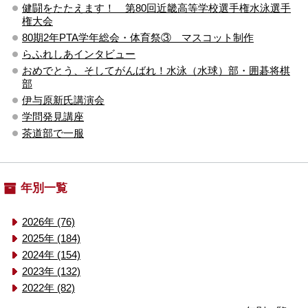
健闘をたたえます！ 第80回近畿高等学校選手権水泳選手
権大会
80期2年PTA学年総会・体育祭③ マスコット制作
らふれしあインタビュー
おめでとう、そしてがんばれ！水泳（水球）部・囲碁将棋
部
伊与原新氏講演会
学問発見講座
茶道部で一服
年別一覧
2026年 (76)
2025年 (184)
2024年 (154)
2023年 (132)
2022年 (82)